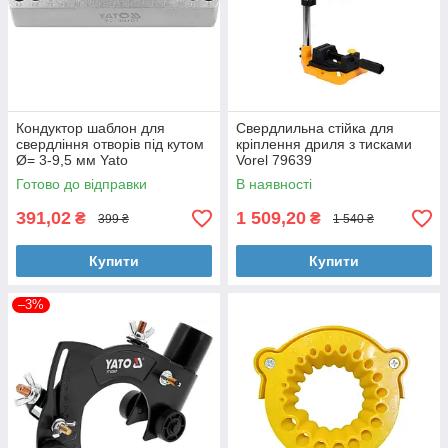
Кондуктор шаблон для
Свердлильна стійка для
свердління отворів під кутом
кріплення дриля з тисками
Ø= 3-9,5 мм Yato
Vorel 79639
Готово до відправки
В наявності
391,02
1 509,20
₴
₴
399 ₴
1 540 ₴
Купити
Купити
–3%