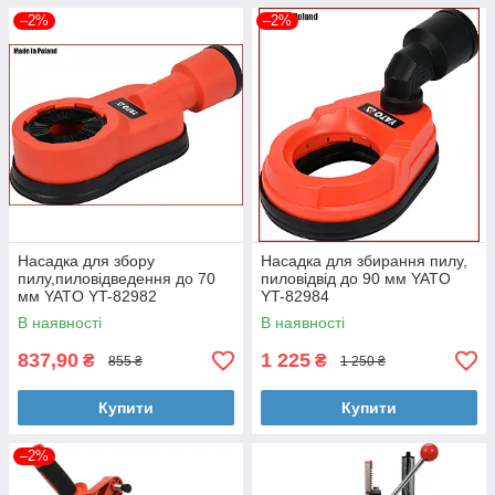
–2%
–2%
Насадка для збору
Насадка для збирання пилу,
пилу,пиловідведення до 70
пиловідвід до 90 мм YATO
мм YATO YT-82982
YT-82984
В наявності
В наявності
837,90
1 225
₴
₴
855 ₴
1 250 ₴
Купити
Купити
–2%