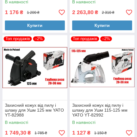
В наявності
В наявності
1 176
2 263,80
₴
₴
1 200 ₴
2 310 ₴
Купити
Купити
Топ продажів
–2%
Топ продажів
–2%
Захисний кожух від пилу і
Захисний кожух від пилу і
шлаку для Ушм 125 мм YATO
шлаку для Ушм 115-125 мм
YT-82988
YATO YT-82992
В наявності
В наявності
1 749,30
1 127
₴
₴
1 785 ₴
1 150 ₴