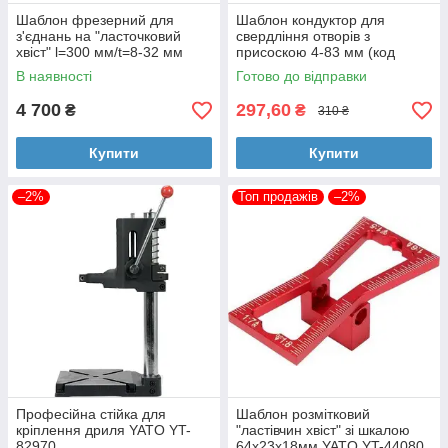
Шаблон фрезерний для
Шаблон кондуктор для
з'єднань на "ласточковий
свердління отворів з
хвіст" l=300 мм/t=8-32 мм
присоскою 4-83 мм (код
Yato YT-44085
08054)
В наявності
Готово до відправки
4 700
297,60
₴
₴
310 ₴
Купити
Купити
–2%
Топ продажів
–2%
Професійна стійка для
Шаблон розмітковий
кріплення дриля YATO YT-
"ластівчин хвіст" зі шкалою
82970
64х23х18мм YATO YT-44080