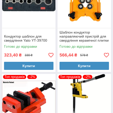
Шаблон кондуктор
Кондуктор шаблон для
направляючий пристрій для
свердління Yato YT-39700
свердління керамічної плитки
Vorel 03960
Готово до відправки
Готово до відправки
323,40
566,44
₴
₴
330 ₴
578 ₴
Купити
Купити
Топ продажів
–2%
Топ продажів
–2%