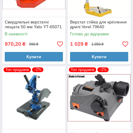
Свердлильні верстатні
Верстат стійка для кріплення
лещата 50 мм Yato YT-65071
дрилі Vorel 79640
В наявності
Готово до відправки
970,20
1 029
₴
₴
990 ₴
1 050 ₴
Купити
Купити
Топ продажів
–2%
Топ продажів
–2%