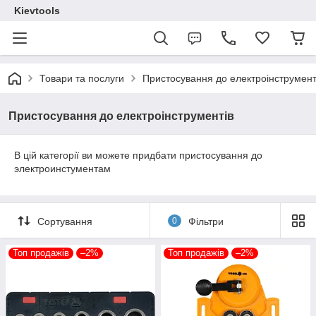
Kievtools
Товари та послуги
Пристосування до електроінструмент
Пристосування до електроінструментів
В цій категорії ви можете придбати пристосування до
электроинстументам
Сортування
0
Фільтри
Топ продажів
–2%
Топ продажів
–2%