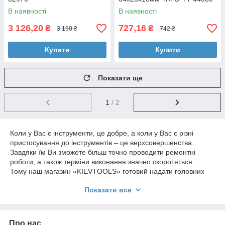
В наявності
В наявності
3 126,20
727,16
₴
₴
3 190 ₴
742 ₴
Купити
Купити
Показати ще
1
/ 2
Коли у Вас є інструменти, це добре, а коли у Вас є різні
пристосування до інструментів – це верхсовершенства.
Завдяки їм Ви зможете більш точно проводити ремонтні
роботи, а також терміни виконання значно скоротяться.
Тому наш магазин «KIEVTOOLS» готовий надати головних
помічників для Вашого електроінструменту, а це:
Показати все
Стійка для дрилі;
Верстат для кріплення дрилі;
Стійка для УШМ;
Верстат;
Про нас