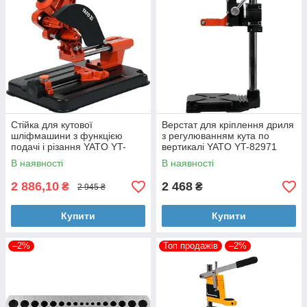
Стійка для кутової
Верстат для кріплення дриля
шліфмашини з функцією
з регулюванням кута по
подачі і різання YATO YT-
вертикалі YATO YT-82971
82972
В наявності
В наявності
2 886,10
2 468
₴
₴
2 945 ₴
Купити
Купити
–2%
Топ продажів
–2%