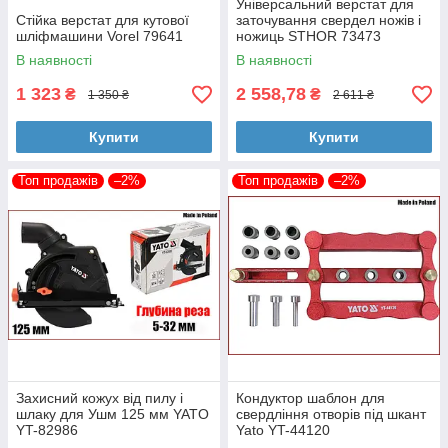
Універсальний верстат для
Стійка верстат для кутової
заточування свердел ножів і
шліфмашини Vorel 79641
ножиць STHOR 73473
В наявності
В наявності
1 323
2 558,78
₴
₴
1 350 ₴
2 611 ₴
Купити
Купити
Топ продажів
–2%
Топ продажів
–2%
Захисний кожух від пилу і
Кондуктор шаблон для
шлаку для Ушм 125 мм YATO
свердління отворів під шкант
YT-82986
Yato YT-44120