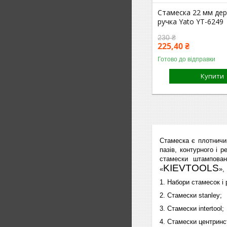
Стамеска 22 мм дер
ручка Yato YT-6249
230 ₴
225,40 ₴
Готово до відправки
Купити
Стамеска
є плотничим
пазів, контурного і 
стамески штампован
KIEVTOOLS
«
»,
1. Набори стамесок і р
2. Стамески stanley;
3. Стамески intertool;
4. Стамески центринс