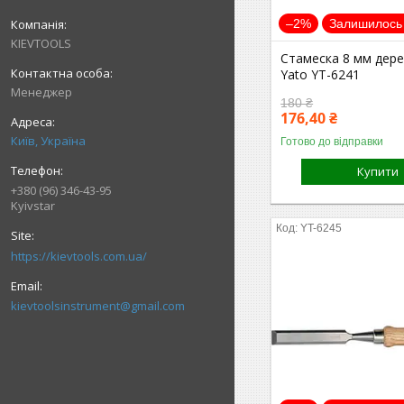
–2%
Залишилось 
KIEVTOOLS
Стамеска 8 мм дере
Yato YT-6241
Менеджер
180 ₴
176,40 ₴
Київ, Україна
Готово до відправки
Купити
+380 (96) 346-43-95
Kyivstar
YT-6245
https://kievtools.com.ua/
kievtoolsinstrument@gmail.com