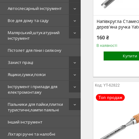
Автослесарный інструмент
Все для дому та саду
Напівкругла Стамес
дерев'яна ручка Ya
Малярський,штукатурний
160 ₴
інструмент
В наявності
Пістолет для піни і силікону
Купити
Захист праці
Ящики,сумки,пояси
YT-62822
Інструмент і прилади для
електромонтажу
Топ продаж
Пальники для пайки,плитки
туристичні,лампи паяльні
Інший інструмент
Ліхтарі ручні та налобні