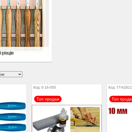
 різців
0-16-050
YT-6282
Топ продаж
Топ прод