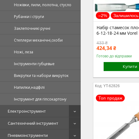
Ножівки, пили, полотна, стусло
–2%
Залишилось 
Рубанки і струги
Набір стамесок пло
Заклепочникі ручні
6-12-18-24 мм Vorel
Степлери механічні,скоби
433 ₴
424,34 ₴
Ножі, леза
Готово до відправки
Інструменти губцевые
Купити
Викрутки та набори викруток
YT-62826
Напилки,надфілі
Топ продаж
Інструмент для гіпсокартону
Електроінструмент
Сантехнічний інструмент
Пневмоінструменти