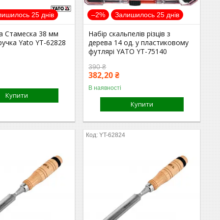
лишилось 25 днів
–2%
Залишилось 25 днів
а Стамеска 38 мм
Набір скальпелів різців з
ручка Yato YT-62828
дерева 14 од. у пластиковому
футлярі YATO YT-75140
390 ₴
382,20 ₴
В наявності
Купити
Купити
3
YT-62824