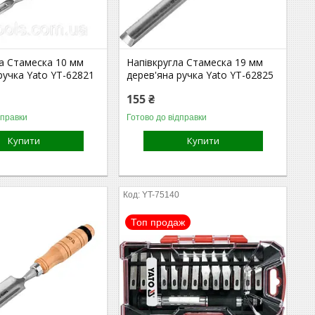
а Стамеска 10 мм
Напівкругла Стамеска 19 мм
ручка Yato YT-62821
дерев'яна ручка Yato YT-62825
155 ₴
дправки
Готово до відправки
Купити
Купити
8
YT-75140
Топ продаж