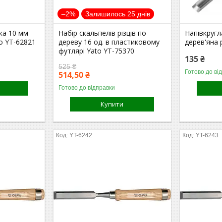
–2%
Залишилось 25 днів
ка 10 мм
Набір скальпелів різців по
Напівкругл
to YT-62821
дереву 16 од. в пластиковому
дерев'яна 
футлярі Yato YT-75370
135 ₴
525 ₴
Готово до ві
514,50 ₴
Готово до відправки
Купити
YT-6242
YT-6243