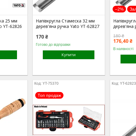
–2%
За
ка 25 мм
Напівкругла Стамеска 32 мм
Напівкругл
to YT-62826
дерев'яна ручка Yato YT-62827
дерев'яна 
170 ₴
180 ₴
176,40 ₴
Готово до відправки
В наявності
Купити
YT-75370
YT-6282
Топ продаж