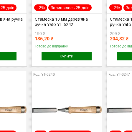
25 днів
–2%
Залишилось 25 днів
–2%
За
в'яна ручка
Стамеска 10 мм дерев'яна
Стамеска 
ручка Yato YT-6242
ручка Yato
190 ₴
209 ₴
186,20 ₴
204,82 ₴
Готово до відправки
Готово до ві
Купити
YT-6246
YT-6247