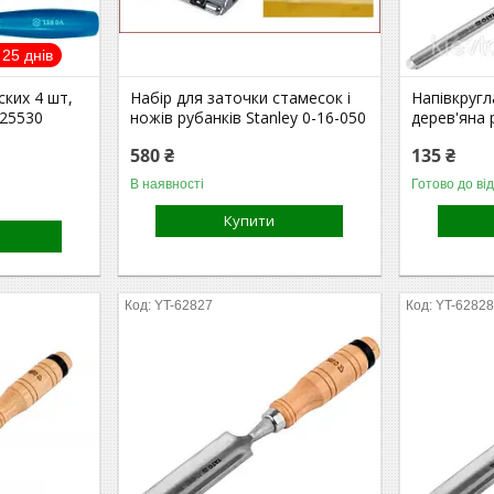
25 днів
ских 4 шт,
Набір для заточки стамесок і
Напівкругл
 25530
ножів рубанків Stanley 0-16-050
дерев'яна 
580 ₴
135 ₴
В наявності
Готово до ві
Купити
YT-62827
YT-6282