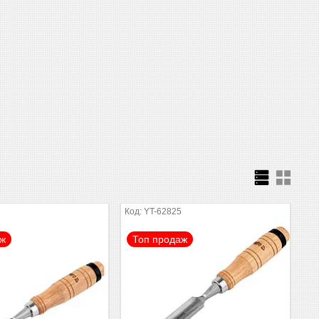
1
YT-62825
аж
Топ продаж