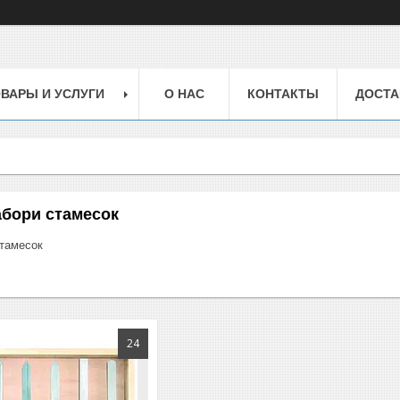
ВАРЫ И УСЛУГИ
О НАС
КОНТАКТЫ
ДОСТА
абори стамесок
стамесок
24