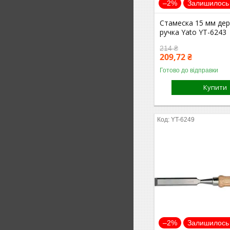
–2%
Залишилось 
Стамеска 15 мм дер
ручка Yato YT-6243
214 ₴
209,72 ₴
Готово до відправки
Купити
YT-6249
–2%
Залишилось 