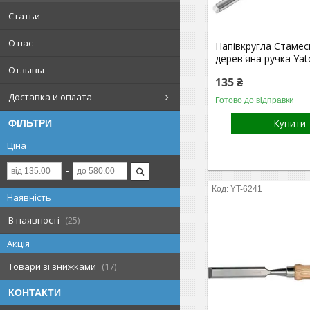
Статьи
О нас
Напівкругла Стамес
дерев'яна ручка Ya
Отзывы
135 ₴
Доставка и оплата
Готово до відправки
Купити
ФІЛЬТРИ
Ціна
YT-6241
Наявність
В наявності
25
Акція
Товари зі знижками
17
КОНТАКТИ