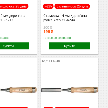
лишилось 25 днів
–2%
Залишилось 25 днів
12 мм дерев'яна
Стамеска 14 мм дерев'яна
 YT-6243
ручка Yato YT-6244
200 ₴
196 ₴
дправки
Готово до відправки
Купити
Купити
YT-6248