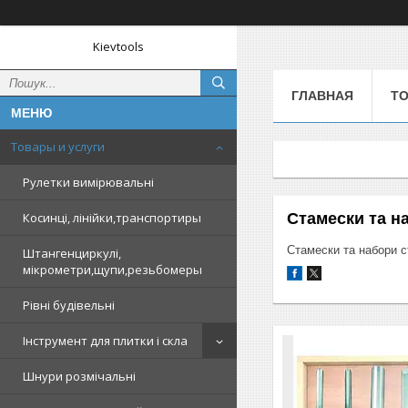
Kievtools
ГЛАВНАЯ
ТО
Товары и услуги
Рулетки вимірювальні
Стамески та н
Косинці, лінійки,транспортиры
Стамески та набори 
Штангенциркулі,
мікрометри,щупи,резьбомеры
Рівні будівельні
Інструмент для плитки і скла
Шнури розмічальні