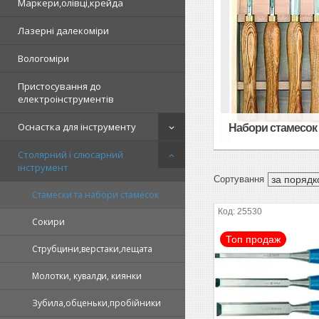
Маркери,олівці,крейда
Лазерні далекоміри
Вологоміри
Пристосування до
електроінструментів
Оснастка для інструменту
Набори стамесок і
Столярний і слюсарний
інструмент
Стамески та набори стамесок
25530
Сокири
Топ продаж
Струбцини,верстаки,лещата
Молотки, кувалди, киянки
Зубила,обценьки,пробійники