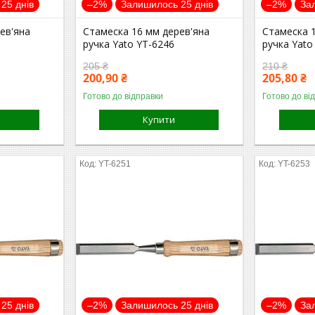
25 днів
–2%
Залишилось 25 днів
–2%
За
ев'яна
Стамеска 16 мм дерев'яна
Стамеска 
ручка Yato YT-6246
ручка Yato
205 ₴
210 ₴
200,90 ₴
205,80 ₴
Готово до відправки
Готово до ві
Купити
YT-6251
YT-6253
25 днів
–2%
Залишилось 25 днів
–2%
За