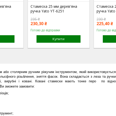
ев'яна
Стамеска 25 мм дерев'яна
Стамеска 
ручка Yato YT-6251
ручка Yato
235 ₴
230 ₴
230,30 ₴
225,40 ₴
Готово до відправки
Готово до ві
Купити
 або столярним ручним ріжучим інструментом, який використовується 
рельєфного різьблення, зняття фасок. Вона складається з леза та ручк
і, вирубні і ковані. Ковані стамески мають тонке перо по відно
 Ви зможете замовити:
ізців;
трумент;