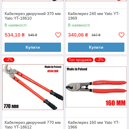
Кабелерез дворучний 370 мм
Кабелерез 240 мм Yato YT-
Yato YT-18610
1969
В наявності
В наявності
534,10
340,06
₴
₴
545 ₴
347 ₴
Купити
Купити
–2%
Топ продажів
–2%
Кабелерез дворучний 770 мм
Кабелерез 160 мм Yato YT-
Yato YT-18612
1966