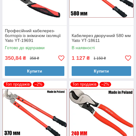
Професійний кабелерез-
болторіз із знімачом ізоляції
Кабелерез дворучний 580 мм
Yato YT-19691
Yato YT-18611
Готово до відправки
В наявності
350,84
1 127
₴
₴
358 ₴
1 150 ₴
Купити
Купити
Топ продажів
–2%
Топ продажів
–2%