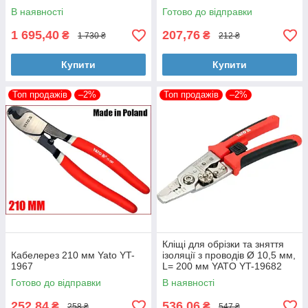
В наявності
Готово до відправки
1 695,40
207,76
₴
₴
1 730 ₴
212 ₴
Купити
Купити
Топ продажів
–2%
Топ продажів
–2%
Кліщі для обрізки та зняття
Кабелерез 210 мм Yato YT-
ізоляції з проводів Ø 10,5 мм,
1967
L= 200 мм YATO YT-19682
Готово до відправки
В наявності
252,84
536,06
₴
₴
258 ₴
547 ₴