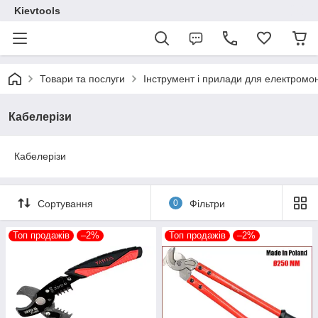
Kievtools
Товари та послуги
Інструмент і прилади для електромо
Кабелерізи
Кабелерізи
Сортування
0
Фільтри
Топ продажів
–2%
Топ продажів
–2%