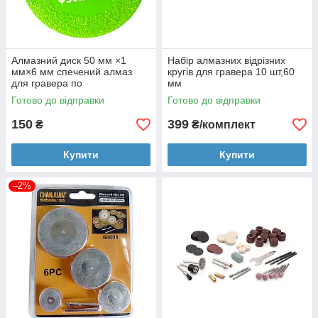
Алмазний диск 50 мм ×1
Набір алмазних відрізних
мм×6 мм спечений алмаз
кругів для гравера 10 шт,60
для гравера по
мм
керамограніту Craftmate
Готово до відправки
Готово до відправки
150
399
₴
₴/комплект
Купити
Купити
–2%