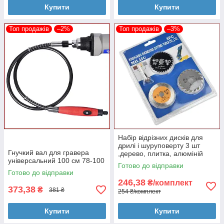
Купити
Купити
Топ продажів
–2%
Топ продажів
–3%
Набір відрізних дисків для
дрилі і шуруповерту 3 шт
Гнучкий вал для гравера
,дерево, плитка, алюміній
універсальний 100 см 78-100
Готово до відправки
Готово до відправки
246,38
₴/комплект
373,38
₴
381 ₴
254 ₴/комплект
Купити
Купити