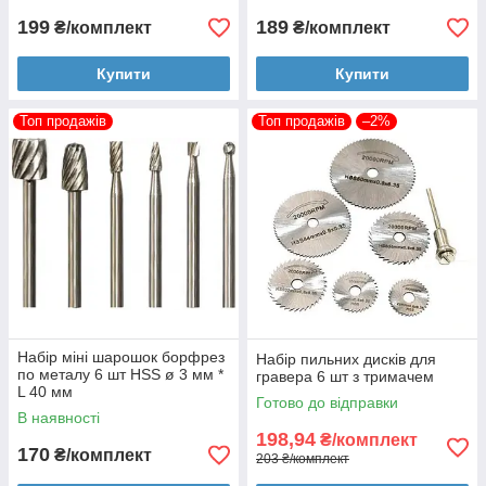
199
189
₴/комплект
₴/комплект
Купити
Купити
Топ продажів
Топ продажів
–2%
Набір міні шарошок борфрез
Набір пильних дисків для
по металу 6 шт HSS ø 3 мм *
гравера 6 шт з тримачем
L 40 мм
Готово до відправки
В наявності
198,94
₴/комплект
170
₴/комплект
203 ₴/комплект