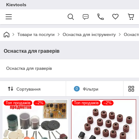
Kievtools
Товари та послуги
Оснастка для інструменту
Оснастк
Оснастка для граверів
Оснастка для граверів
Сортування
0
Фільтри
Топ продажів
–2%
Топ продажів
–2%