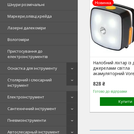
Новинка
Шнури розмічальні
Маркери,олівці,крейда
Лазерні далекоміри
Вологоміри
Пристосування до
електроінструментів
Налобний ліхтар із
джерелами світла
Оснастка для інструменту
акамуляторний Vore
Столярний і слюсарний
828 ₴
інструмент
Готово до відправки
Електроінструмент
Купити
Сантехнічний інструмент
Пневмоінструменти
Автослесарный інструмент