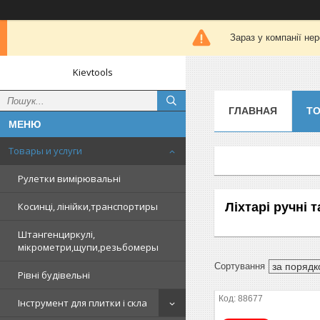
Зараз у компанії не
Kievtools
ГЛАВНАЯ
ТО
Товары и услуги
Рулетки вимірювальні
Ліхтарі ручні 
Косинці, лінійки,транспортиры
Штангенциркулі,
мікрометри,щупи,резьбомеры
Рівні будівельні
88677
Інструмент для плитки і скла