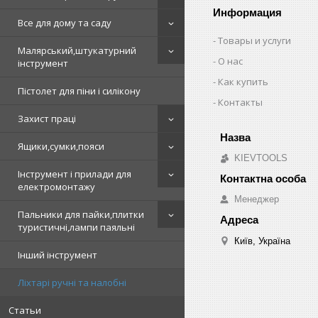
Информация
Все для дому та саду
Товары и услуги
Малярський,штукатурний
О нас
інструмент
Как купить
Пістолет для піни і силікону
Контакты
Захист праці
Ящики,сумки,пояси
KIEVTOOLS
Інструмент і прилади для
електромонтажу
Менеджер
Пальники для пайки,плитки
туристичні,лампи паяльні
Київ, Україна
Інший інструмент
Ліхтарі ручні та налобні
Статьи