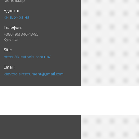
Менеджер
Київ, Україна
+380 (96) 346-43-95
Kyivstar
https://kievtools.com.ua/
kievtoolsinstrument@gmail.com