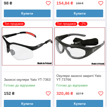
98
154,84
₴
₴
158 ₴
Купити
Купити
Топ продажів
Топ продажів
–2%
Окуляри захисні закриті Yato
Захисні окуляри Yato YT-7363
YT-73766
Готово до відправки
Готово до відправки
152
320,46
₴
₴
327 ₴
Купити
Купити