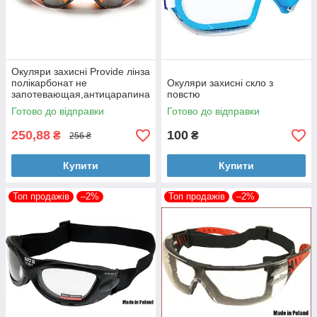
Окуляри захисні Provide лінза
полікарбонат не
Окуляри захисні скло з
запотевающая,антицарапина
повстю
ZO-0011
Готово до відправки
Готово до відправки
250,88
100
₴
₴
256 ₴
Купити
Купити
Топ продажів
–2%
Топ продажів
–2%