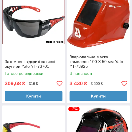
Зварювальна маска
Затемнені відкриті захисні
хамелеон 100 Х 50 мм Yato
окуляри Yato YT-73701
YT-73925
Готово до відправки
В наявності
309,68
3 430
₴
₴
316 ₴
3 500 ₴
Купити
Купити
–2%