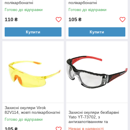
полікарбонатні
полікарбонатні
Готово до відправки
Готово до відправки
110
105
₴
₴
Купити
Купити
Захисні окуляри Virok
82V114, жовті полікарбонатні
Захисні окуляри безбарвні
Yato YT-73702, з
Готово до відправки
антизапотіванням та
захистом від подряпин,
105
Немає в наявності
₴