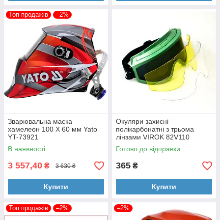
Топ продажів
–2%
Зварювальна маска
Окуляри захисні
хамелеон 100 Х 60 мм Yato
полікарбонатні з трьома
YT-73921
лінзами VIROK 82V110
В наявності
Готово до відправки
3 557,40
365
₴
₴
3 630 ₴
Купити
Купити
Топ продажів
–2%
–2%