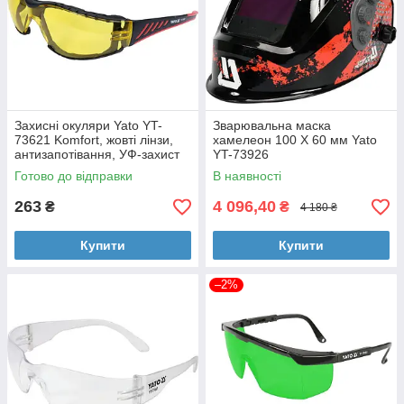
Захисні окуляри Yato YT-
Зварювальна маска
73621 Komfort, жовті лінзи,
хамелеон 100 Х 60 мм Yato
антизапотівання, УФ-захист
YT-73926
Готово до відправки
В наявності
263
4 096,40
₴
₴
4 180 ₴
Купити
Купити
–2%