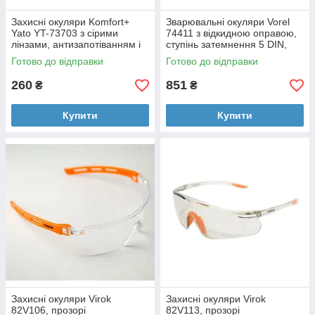
Захисні окуляри Komfort+
Зварювальні окуляри Vorel
Yato YT-73703 з сірими
74411 з відкидною оправою,
лінзами, антизапотіванням і
ступінь затемнення 5 DIN,
захистом від подряпин
діаметр 50 мм
Готово до відправки
Готово до відправки
260
851
₴
₴
Купити
Купити
Захисні окуляри Virok
Захисні окуляри Virok
82V106, прозорі
82V113, прозорі