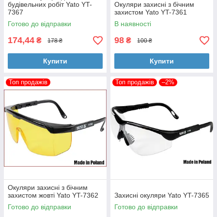
будівельних робіт Yato YT-
Окуляри захисні з бічним
7367
захистом Yato YT-7361
Готово до відправки
В наявності
174,44
98
₴
₴
178 ₴
100 ₴
Купити
Купити
Топ продажів
Топ продажів
–2%
Окуляри захисні з бічним
захистом жовті Yato YT-7362
Захисні окуляри Yato YT-7365
Готово до відправки
Готово до відправки