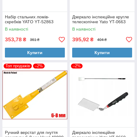
Набір стальних ломів-
Дзеркало інспекційне кругле
скребків YATO YT-52863
телескопічне Yato YT-0663
В наявності
В наявності
353,78
395,92
₴
₴
361 ₴
404 ₴
Купити
Купити
Топ продажів
–2%
–2%
Ручний верстат для гнуття
Дзеркало інспекційне