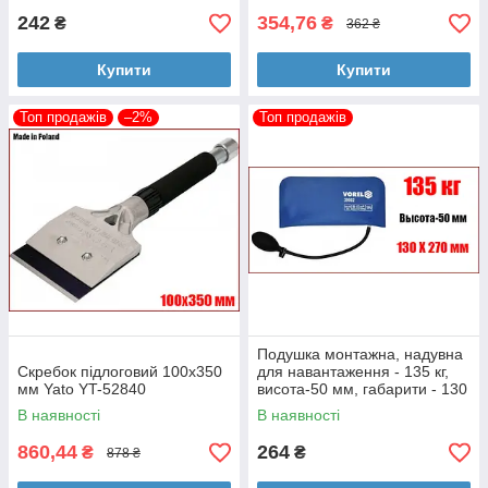
242
354,76
₴
₴
362 ₴
Купити
Купити
Топ продажів
–2%
Топ продажів
Подушка монтажна, надувна
Скребок підлоговий 100х350
для навантаження - 135 кг,
мм Yato YT-52840
висота-50 мм, габарити - 130
Х 270 мм Vorel 39002
В наявності
В наявності
860,44
264
₴
₴
878 ₴