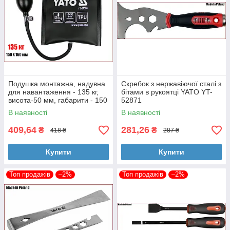
Подушка монтажна, надувна
Скребок з нержавіючої сталі з
для навантаження - 135 кг,
бітами в рукоятці YATO YT-
висота-50 мм, габарити - 150
52871
Х 160 мм Yato YT-67380
В наявності
В наявності
409,64
281,26
₴
₴
418 ₴
287 ₴
Купити
Купити
Топ продажів
–2%
Топ продажів
–2%