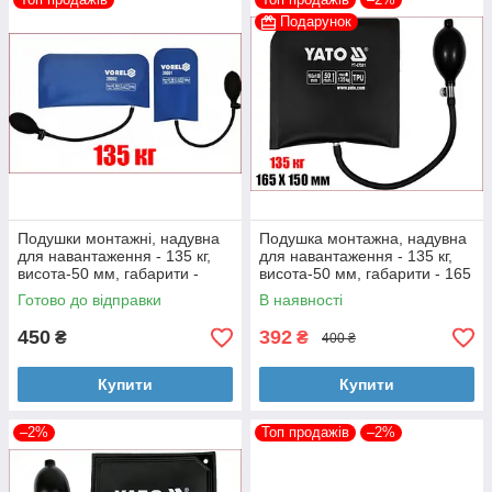
Подарунок
Подушки монтажні, надувна
Подушка монтажна, надувна
для навантаження - 135 кг,
для навантаження - 135 кг,
висота-50 мм, габарити -
висота-50 мм, габарити - 165
130Х270 мм і 190Х115 мм, 2
Х 150 мм Yato YT-67381
Готово до відправки
В наявності
шт
450
392
₴
₴
400 ₴
Купити
Купити
–2%
Топ продажів
–2%