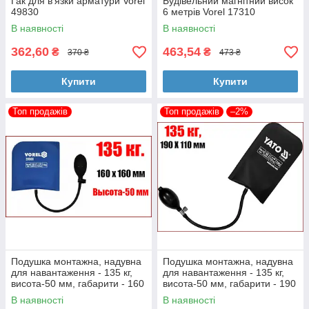
Гак для в'язки арматури Vorel
Будівельний магнітний висок
49830
6 метрів Vorel 17310
В наявності
В наявності
362,60
463,54
₴
₴
370 ₴
473 ₴
Купити
Купити
Топ продажів
Топ продажів
–2%
Подушка монтажна, надувна
Подушка монтажна, надувна
для навантаження - 135 кг,
для навантаження - 135 кг,
висота-50 мм, габарити - 160
висота-50 мм, габарити - 190
х 160 мм Vorel 39000
Х 110 мм Yato YT-67382
В наявності
В наявності