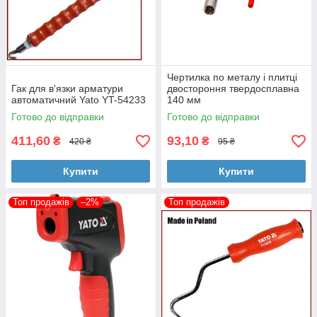
Чертилка по металу і плитці
Гак для в'язки арматури
двостороння твердосплавна
автоматичний Yato YT-54233
140 мм
Готово до відправки
Готово до відправки
411,60
93,10
₴
₴
420 ₴
95 ₴
Купити
Купити
Топ продажів
–2%
Топ продажів