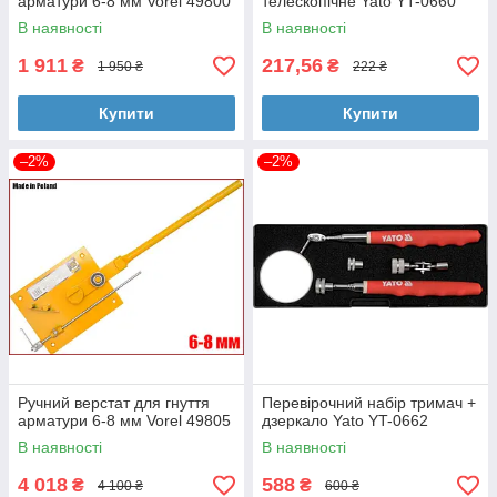
арматури 6-8 мм Vorel 49800
телескопічне Yato YT-0660
В наявності
В наявності
1 911
217,56
₴
₴
1 950 ₴
222 ₴
Купити
Купити
–2%
–2%
Ручний верстат для гнуття
Перевірочний набір тримач +
арматури 6-8 мм Vorel 49805
дзеркало Yato YT-0662
В наявності
В наявності
4 018
588
₴
₴
4 100 ₴
600 ₴