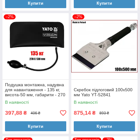
Купити
Купити
–2%
–2%
Подушка монтажна, надувна
для навантаження - 135 кг,
Скребок підлоговий 100х500
висота-50 мм, габарити - 270
мм Yato YT-52841
Х 130 мм Yato YT-67383
В наявності
В наявності
397,88
875,14
₴
₴
406 ₴
893 ₴
Купити
Купити
Топ продажів
Топ продажів
–2%