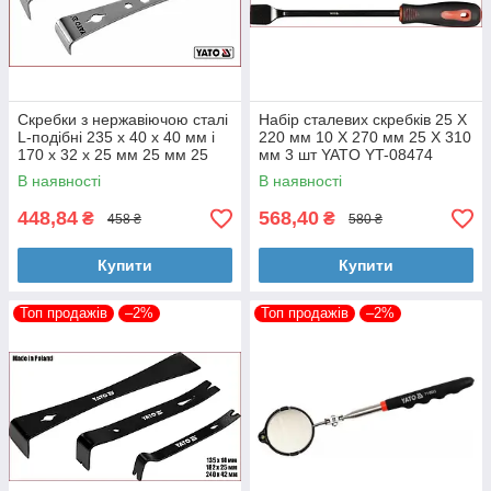
Скребки з нержавіючою сталі
Набір сталевих скребків 25 X
L-подібні 235 х 40 х 40 мм і
220 мм 10 X 270 мм 25 X 310
170 х 32 х 25 мм 25 мм 25
мм 3 шт YATO YT-08474
мм 2 шт YATO YT-52860
В наявності
В наявності
448,84
568,40
₴
₴
458 ₴
580 ₴
Купити
Купити
Топ продажів
–2%
Топ продажів
–2%