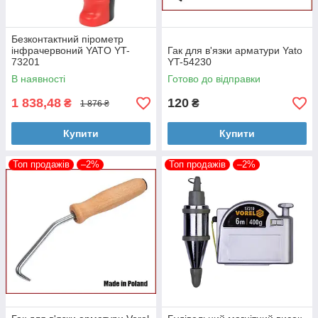
Безконтактний пірометр
інфрачервоний YATO YT-
Гак для в'язки арматури Yato
73201
YT-54230
В наявності
Готово до відправки
1 838,48
120
₴
₴
1 876 ₴
Купити
Купити
Топ продажів
–2%
Топ продажів
–2%