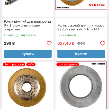
Ролик ріжучий для плиткоріза
8 х 1.5 мм з титановим
Ролик ріжучий для плиткоріза
покриттям
22х14х2мм Yato YT-37141
Готово до відправки
В наявності
290
617,40
₴
₴
630 ₴
Купити
Купити
Топ продажів
–2%
Топ продажів