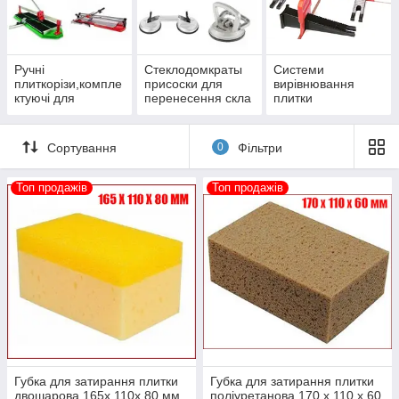
Подивитися інструмент
Ручні
Стеклодомкраты
Системи
плиткорізи,компле
присоски для
вирівнювання
Хіти продажу
ктуючі для
перенесення скла
плитки
плиткорізів
Сортування
0
Фільтри
Топ продажів
Топ продажів
Плиткоріз рейковий
Плиткоріз рейковий
Matrix Professional 700
1000 мм (Profi)
мм
Оснащений полегшеної
Нова модель, що
алюмінієвої станиною,
застосовується для
можливістю регулювання
різання керамічної
підшипників,
кахельної плитки і
має робочу довжину 1000
Губка для затирання плитки
Губка для затирання плитки
двошарова 165х 110х 80 мм
поліуретанова 170 х 110 х 60
керамограніта
мм.