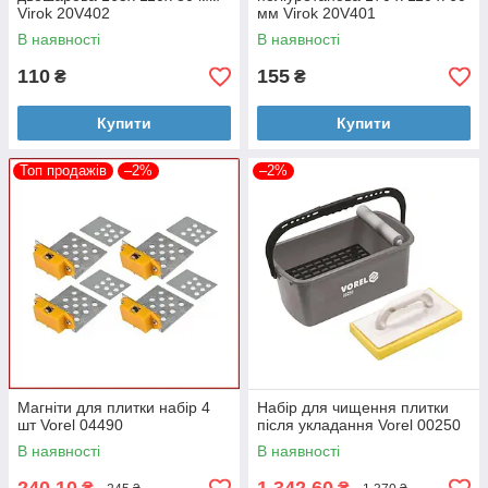
Virok 20V402
мм Virok 20V401
товщиною до 20 мм
Дізнатися
В наявності
В наявності
Замовити плиткоріз >
характеристики >
110
155
₴
₴
Купити
Купити
Топ продажів
–2%
–2%
Рівень будівельний
Рівень будівельний
ECOSTRUM Spirit 100см
ECOSTRUM Spirit 60см
Має міцні колби,
Механічний рівень,
виготовлені з
виготовлений з алюмінію,
полікарбонату,
вироблений компанією
фрезерованную робочу
Ecostrum,
поверхню,
при купівлі – столярний
Магніти для плитки набір 4
Набір для чищення плитки
виготовлений в Ізраїлі.
олівець в порядок.
шт Vorel 04490
після укладання Vorel 00250
В наявності
В наявності
Замовити рівень >
Замовити рівень >