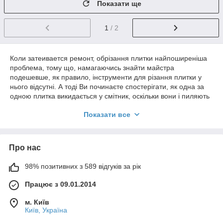
Показати ще
1
/ 2
Коли затеивается ремонт, обрізання плитки найпоширеніша
проблема, тому що, намагаючись знайти майстра
подешевше, як правило, інструменти для різання плитки у
нього відсутні. А тоді Ви починаєте спостерігати, як одна за
одною плитка викидається у смітник, оскільки вони і пиляють
її лобзиком, і відбивають молотком, і що тільки не
Показати все
придумують, відповідно вона тріскається і непридатна до
використання.
Тому, щоб вирішити всі Ваші проблеми, ми пропонуємо Вам
купити інструменти для різання плитки і бути спокійними, що
Про нас
ремонт пройде без зайвих непередбачених витрат.
У нас Ви зможете придбати:
98% позитивних з 589 відгуків за рік
Плиткоріз (Favorit, Matrix, Truper, Topex, Yato);
Циркуль-склоріз;
Працює з 09.01.2014
Стеклодомкрат (Sparta, Matrix, Favorit);
Кусачки для плитки (Sparta);
м. Київ
Центробор;
Київ, Україна
Запасні ролики для плиткоріза і лапки.