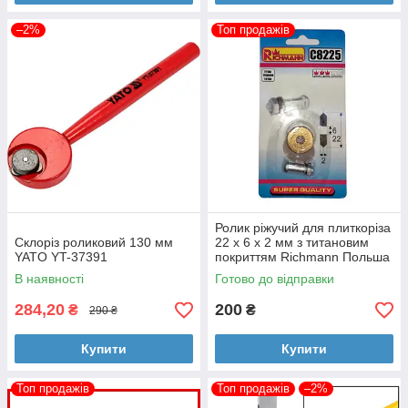
«KIEVTOOLS» – інструмент від
професіоналів
–2%
Топ продажів
Гарантія
Ми на 100% впевнені в якості і надійності
запропонованих інструментів,
тому на весь товар діє офіційна гарантія.
Ролик ріжучий для плиткоріза
Склоріз роликовий 130 мм
22 х 6 х 2 мм з титановим
Привабливі ціни
YATO YT-37391
покриттям Richmann Польша
За рахунок скорочення деяких витрат нам
В наявності
Готово до відправки
вдалося знизити ціни на інструмент для
плитки і скла.
284,20
200
₴
₴
290 ₴
Тепер наші ціни нижче ринкових.
Купити
Купити
Топ продажів
Топ продажів
–2%
Торг!