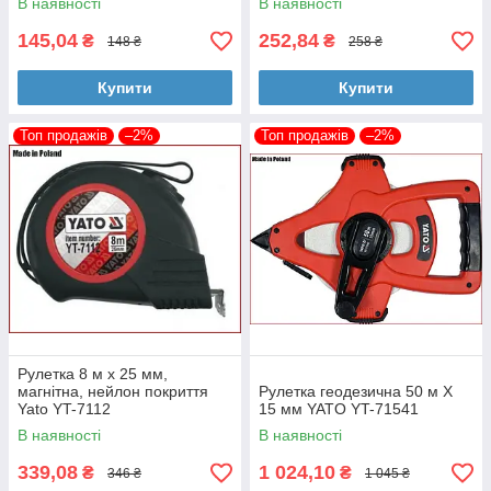
В наявності
В наявності
145,04
252,84
₴
₴
148 ₴
258 ₴
Купити
Купити
Топ продажів
–2%
Топ продажів
–2%
Рулетка 8 м x 25 мм,
магнітна, нейлон покриття
Рулетка геодезична 50 м Х
Yato YT-7112
15 мм YATO YT-71541
В наявності
В наявності
339,08
1 024,10
₴
₴
346 ₴
1 045 ₴