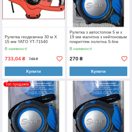
Рулетка з автостопом 5 м x
Рулетка геодезична 30 м Х
19 мм магнітна з нейтоновым
15 мм YATO YT-71540
покриттям полотна S-line
В наявності
В наявності
733,04
270
₴
₴
748 ₴
Купити
Купити
Топ продажів