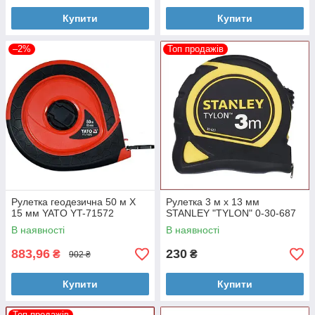
Купити
Купити
–2%
Топ продажів
Рулетка геодезична 50 м Х
Рулетка 3 м x 13 мм
15 мм YATO YT-71572
STANLEY "TYLON" 0-30-687
В наявності
В наявності
883,96
230
₴
₴
902 ₴
Купити
Купити
Топ продажів