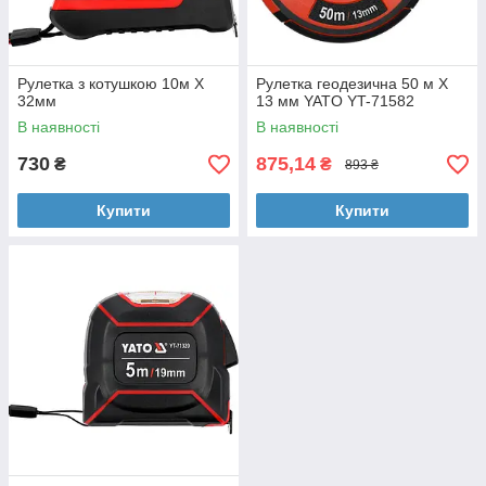
Рулетка з котушкою 10м X
Рулетка геодезична 50 м Х
32мм
13 мм YATO YT-71582
В наявності
В наявності
730
875,14
₴
₴
893 ₴
Купити
Купити