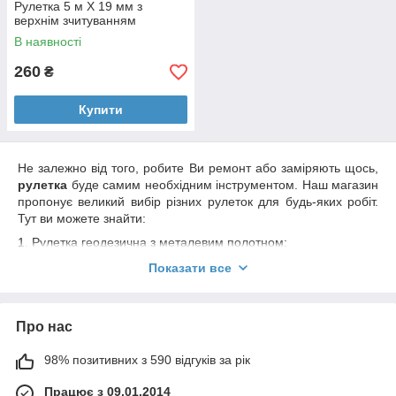
Рулетка 5 м X 19 мм з
верхнім зчитуванням
В наявності
260
₴
Купити
Не залежно від того, робите Ви ремонт або заміряють щось,
рулетка
буде самим необхідним інструментом. Наш магазин
пропонує великий вибір різних рулеток для будь-яких робіт.
Тут ви можете знайти:
1. Рулетка геодезична з металевим полотном;
2. Рулетка геодезична з полотном із скловолокна;
Показати все
3. Геодезична мірна стрічка;
4. Геодезична мірна стрічка металева;
Про нас
А. Рулетка вимірювальна;
98% позитивних з 590 відгуків за рік
6. Рулетка вимірювальна сталевий та інші.
У нашому магазині ви можете вибрати серед великої кількості
Працює з 09.01.2014