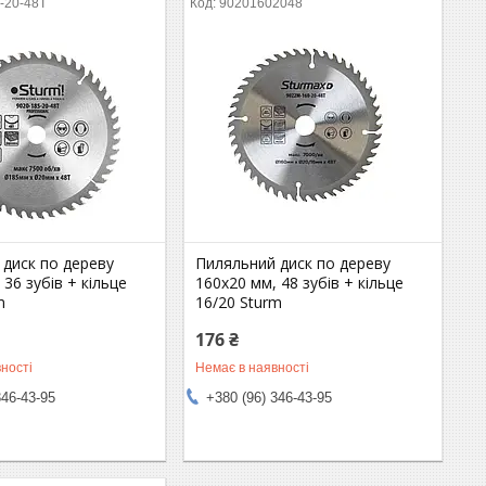
-20-48T
90201602048
 диск по дереву
Пиляльний диск по дереву
 36 зубів + кільце
160х20 мм, 48 зубів + кільце
m
16/20 Sturm
176 ₴
ності
Немає в наявності
346-43-95
+380 (96) 346-43-95