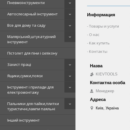
Пневмоінструменти
Автослесарный інструмент
Информация
Все для дому та саду
Товары и услуги
О нас
Малярський,штукатурний
інструмент
Как купить
Контакты
Пістолет для піни і силікону
Захист праці
KIEVTOOLS
Ящики,сумки,пояси
Інструмент і прилади для
Менеджер
електромонтажу
Пальники для пайки,плитки
Київ, Україна
туристичні,лампи паяльні
Інший інструмент