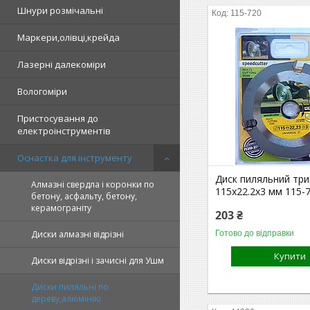
Шнури розмічальні
115-720
Маркери,олівці,крейда
Лазерні далекоміри
Вологоміри
Пристосування до
електроінструментів
Оснастка для інструменту
Диск пиляльний тр
Алмазні свердла і коронки по
115х22.2х3 мм 115-
бетону, асфальту, бетону,
керамограніту
203 ₴
Готово до відправки
Диски алмазні відрізні
Купити
Диски відрізні і зачисні для Ушм
Диски пиляльні по
дереву,алюмінію