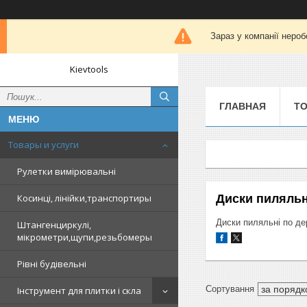
Зараз у компанії нероб
Kievtools
ГЛАВНАЯ
ТО
Товары и услуги
Рулетки вимірювальні
Диски пиляльн
Косинці, лінійки,транспортиры
Диски пиляльні по д
Штангенциркулі,
мікрометри,щупи,резьбомеры
Рівні будівельні
Інструмент для плитки і скла