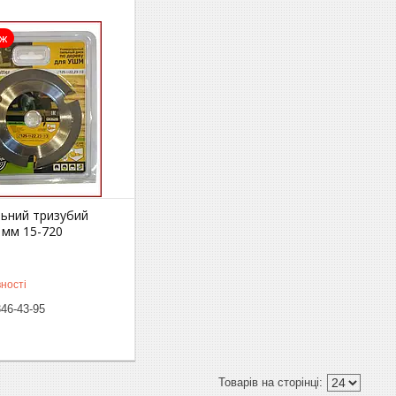
аж
льний тризубий
 мм 15-720
ності
346-43-95