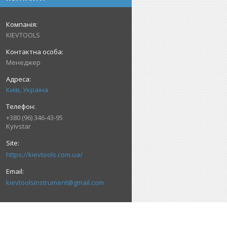
KIEVTOOLS
Менеджер
Київ, Україна
+380 (96) 346-43-95
Kyivstar
https://kievtools.com.ua/
kievtoolsinstrument@gmail.com