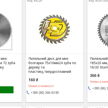
44226
9020-185
міні-
Пиляльний диск для міні-
Пиляльний
м 72 зуба
болгарки 75х10мм24 зуба по
185х20 мм,
ику
дереву та
16/20 Stur
пластику,твердосплавний
366 ₴
160 ₴
Немає в наяв
Немає в наявності
+380 (96) 
+380 (96) 346-43-95