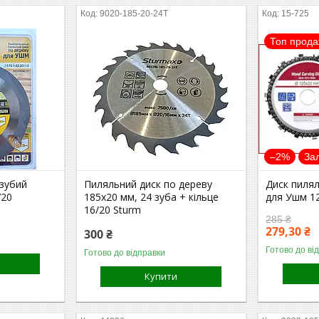
9020-185-20-24T
15-725
Топ прод
–2%
За
изубий
Пиляльний диск по дереву
Диск пиля
720
185х20 мм, 24 зуба + кільце
для Ушм 12
16/20 Sturm
285 ₴
279,30 ₴
300 ₴
Готово до ві
Готово до відправки
Купити