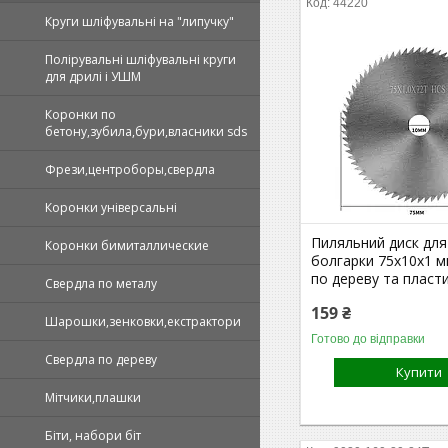
44220
Круги шліфувальні на "липучку"
Полірувальні шліфувальні круги
для дрилі і УШМ
Коронки по
бетону,зубила,бури,власники sds
Фрези,центроборы,свердла
Коронки універсальні
Пиляльний диск для 
Коронки бимиталлические
болгарки 75х10х1 м
по дереву та пласт
Свердла по металу
159 ₴
Шарошки,зенковки,екстрактори
Готово до відправки
Свердла по дереву
Купити
Мітчики,плашки
Біти, набори біт