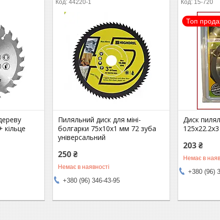
44220-1
15-720
Топ прод
дереву
Пиляльний диск для міні-
Диск пиля
+ кільце
болгарки 75х10х1 мм 72 зуба
125х22.2х3
універсальний
203 ₴
250 ₴
Немає в наяв
Немає в наявності
+380 (96) 
+380 (96) 346-43-95