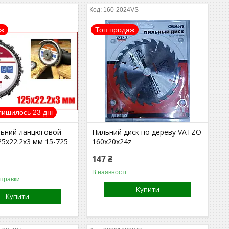
160-2024VS
аж
Топ продаж
лишилось 23 дні
льний ланцюговой
Пильний диск по дереву VATZO
5х22.2х3 мм 15-725
160x20x24z
147 ₴
В наявності
дправки
Купити
Купити