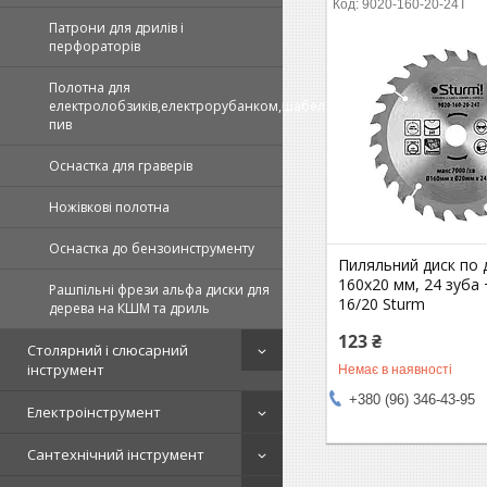
9020-160-20-24T
Патрони для дрилів і
перфораторів
Полотна для
електролобзиків,електрорубанком,шабельних
пив
Оснастка для граверів
Ножівкові полотна
Оснастка до бензоинструменту
Пиляльний диск по 
160х20 мм, 24 зуба 
Рашпільні фрези альфа диски для
16/20 Sturm
дерева на КШМ та дриль
123 ₴
Столярний і слюсарний
інструмент
Немає в наявності
+380 (96) 346-43-95
Електроінструмент
Сантехнічний інструмент