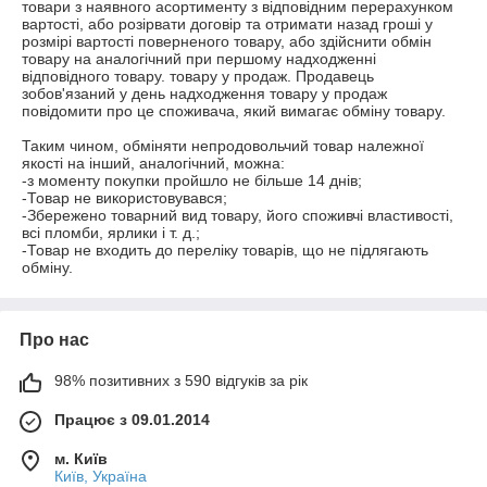
товари з наявного асортименту з відповідним перерахунком 
вартості, або розірвати договір та отримати назад гроші у 
розмірі вартості поверненого товару, або здійснити обмін 
товару на аналогічний при першому надходженні 
відповідного товару. товару у продаж. Продавець 
зобов'язаний у день надходження товару у продаж 
повідомити про це споживача, який вимагає обміну товару.

Таким чином, обміняти непродовольчий товар належної 
якості на інший, аналогічний, можна:

-з моменту покупки пройшло не більше 14 днів;

-Товар не використовувався;

-Збережено товарний вид товару, його споживчі властивості, 
всі пломби, ярлики і т. д.;

-Товар не входить до переліку товарів, що не підлягають 
обміну.
Про нас
98% позитивних з 590 відгуків за рік
Працює з 09.01.2014
м. Київ
Київ, Україна