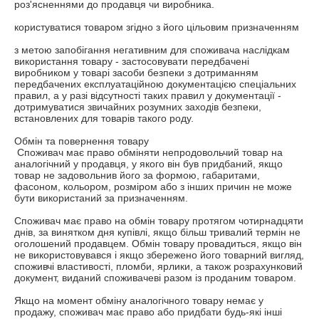
роз'ясненнями до продавця чи виробника.

користуватися товаром згідно з його цільовим призначенням

з метою запобігання негативним для споживача наслідкам 
використання товару - застосовувати передбачені 
виробником у товарі засоби безпеки з дотриманням 
передбачених експлуатаційною документацією спеціальних 
правил, а у разі відсутності таких правил у документації - 
дотримуватися звичайних розумних заходів безпеки, 
встановлених для товарів такого роду.

Обмін та повернення товару

 Споживач має право обміняти непродовольчий товар на 
аналогічний у продавця, у якого він був придбаний, якщо 
товар не задовольнив його за формою, габаритами, 
фасоном, кольором, розміром або з інших причин не може 
бути використаний за призначенням.

Споживач має право на обмін товару протягом чотирнадцяти 
днів, за винятком дня купівлі, якщо більш тривалий термін не 
оголошений продавцем. Обмін товару провадиться, якщо він 
не використовувався і якщо збережено його товарний вигляд, 
споживчі властивості, пломби, ярлики, а також розрахунковий 
документ, виданий споживачеві разом із проданим товаром.

Якщо на момент обміну аналогічного товару немає у 
продажу, споживач має право або придбати будь-які інші 