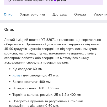
Опис
Характеристики
Доставка
Оплата
Умови п
Опис
Легкий і міцний штатив YT-82971 з головкою, що вертикально
обертається. Призначений для точного свердління під кутом
45-90 градусів. Функція свердління під вертикальним кутом
корисна, наприклад, під час виконання невидимих стиків у
столярних роботах або свердління металу без ризику
зісковзування свердла з поверхні металу.
Хід свердла: 60 мм.
Хомут
для свердел до 43 мм.
Висота штатива: 400 мм.
Розміри основи: 160 x 160 мм.
Торсійна колона, розміри: 25 х 1,2 х 400 мм.
Поворотна пружина та регулювання глибини
свердління в діапазоні 0-60 мм.