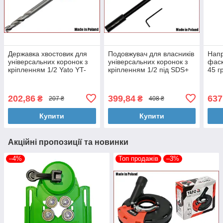
Державка хвостовик для
Подовжувач для власників
Напр
універсальних коронок з
універсальних коронок з
фаск
кріпленням 1/2 Yato YT-
кріпленням 1/2 під SDS+
45 г
43992
Yato YT-43993
YAT
202,86
399,84
637
₴
₴
207 ₴
408 ₴
Купити
Купити
Акційні пропозиції та новинки
–4%
Топ продажів
–3%