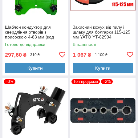
Шаблон кондуктор для
Захисний кожух від пилу і
свердління отворів з
шлаку для болгарки 115-125
присоскою 4-83 мм (код
мм YATO YT-82994
08054)
Готово до відправки
В наявності
297,60
1 067
₴
₴
310 ₴
1 100 ₴
Купити
Купити
–3%
Топ продажів
–2%