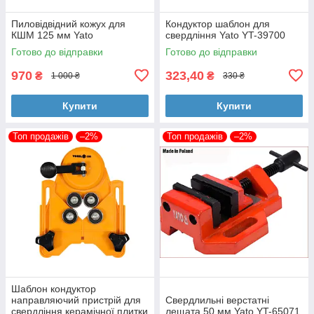
Пиловідвідний кожух для
Кондуктор шаблон для
КШМ 125 мм Yato
свердління Yato YT-39700
Готово до відправки
Готово до відправки
970
323,40
₴
₴
1 000 ₴
330 ₴
Купити
Купити
Топ продажів
–2%
Топ продажів
–2%
Шаблон кондуктор
направляючий пристрій для
Свердлильні верстатні
свердління керамічної плитки
лещата 50 мм Yato YT-65071