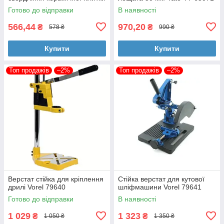
Vorel 03960
Готово до відправки
В наявності
566,44
970,20
₴
₴
578 ₴
990 ₴
Купити
Купити
Топ продажів
–2%
Топ продажів
–2%
Верстат стійка для кріплення
Стійка верстат для кутової
дрилі Vorel 79640
шліфмашини Vorel 79641
Готово до відправки
В наявності
1 029
1 323
₴
₴
1 050 ₴
1 350 ₴