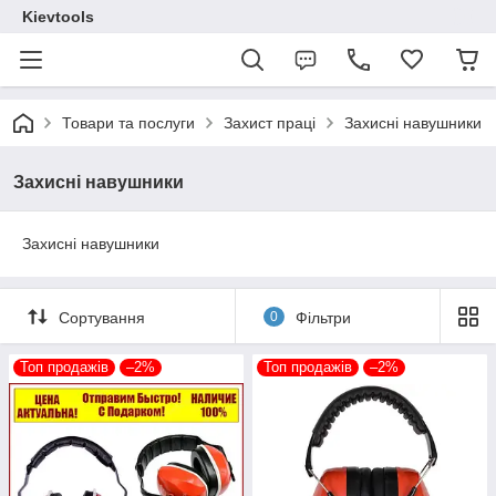
Kievtools
Товари та послуги
Захист праці
Захисні навушники
Захисні навушники
Захисні навушники
Сортування
0
Фільтри
Топ продажів
–2%
Топ продажів
–2%