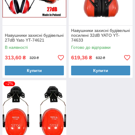
Навушники захисні будівельні
Навушники захисні будівельні
посилені 32dB YATO YT-
27dB Yato YT-74621
74633
В наявності
Готово до відправки
313,60
619,36
₴
₴
320 ₴
632 ₴
Купити
Купити
–2%