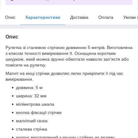
Опис
Характеристики
Доставка
Оплата
Умови 
Опис
Рулетка зі сталевою стрічкою довжиною 5 метрів. Виготовлена
з класом точності вимірювання II. Оснащена коротким
шнурком, який можна зручно обмотати навколо зап'ястя або
повісити на рулетку.
Магніт на кінці стрічки дозволяє легко прикріпити її під час
вимірювання.
довжина: 5 м
ширина: 32 мм
міліметрова шкала
кнопка фіксації стрічки
магнітний гачок
сталева стрічка
корпус виготовлений з міцних і стійких до впливу