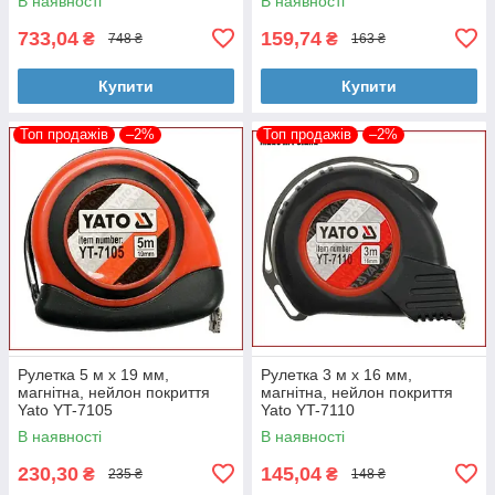
В наявності
В наявності
733,04
159,74
₴
₴
748 ₴
163 ₴
Купити
Купити
Топ продажів
–2%
Топ продажів
–2%
Рулетка 5 м x 19 мм,
Рулетка 3 м x 16 мм,
магнітна, нейлон покриття
магнітна, нейлон покриття
Yato YT-7105
Yato YT-7110
В наявності
В наявності
230,30
145,04
₴
₴
235 ₴
148 ₴