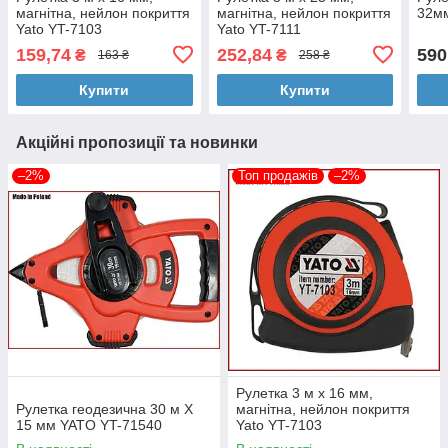
магнітна, нейлон покриття
магнітна, нейлон покриття
32м
Yato YT-7103
Yato YT-7111
159,74
252,84
590
₴
₴
163 ₴
258 ₴
Купити
Купити
Акційні пропозиції та новинки
–2%
Топ продажів
–2%
Рулетка 3 м x 16 мм,
Рулетка геодезична 30 м Х
магнітна, нейлон покриття
15 мм YATO YT-71540
Yato YT-7103