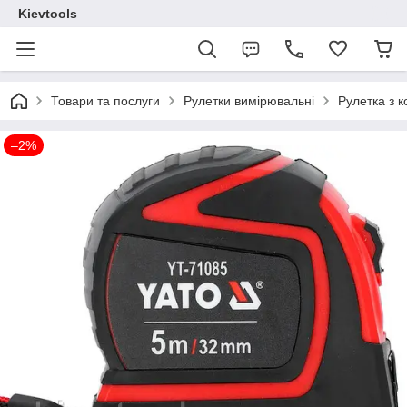
Kievtools
Товари та послуги
Рулетки вимірювальні
Рулетка з 
–2%