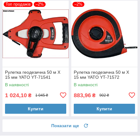
Топ продажів
–2%
–2%
Рулетка геодезична 50 м Х
Рулетка геодезична 50 м Х
15 мм YATO YT-71541
15 мм YATO YT-71572
В наявності
В наявності
1 024,10
883,96
₴
₴
1 045 ₴
902 ₴
Купити
Купити
Показати ще