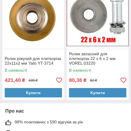
Ролик запасний для
Ролик ріжучий для плиткоріза
плиткоріза 22 х 6 х 2 мм
22х11х2 мм Yato YT-3714
VOREL 03220
В наявності
В наявності
421,40
80,36
₴
₴
430 ₴
82 ₴
Купити
Купити
Про нас
98% позитивних з 590 відгуків за рік