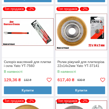
Топ продажів
–2%
Топ продажів
–2%
Склоріз масляний для плитки
Ролик ріжучий для плиткоріза
і скла Yato YT-7560
22х14х2мм Yato YT-37141
В наявності
В наявності
129,36
617,40
₴
₴
132 ₴
630 ₴
Купити
Купити
Топ продажів
–2%
Топ продажів
–2%