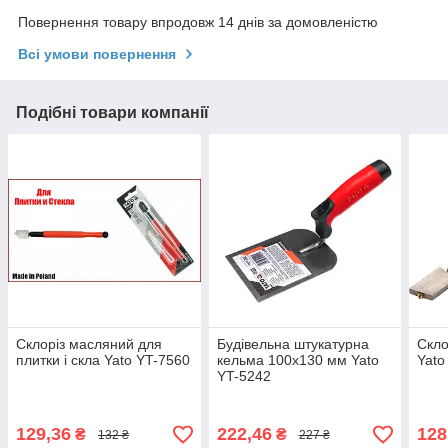
Повернення товару впродовж 14 днів за домовленістю
Всі умови повернення
Подібні товари компанії
Склоріз масляний для
Будівельна штукатурна
Скло
плитки і скла Yato YT-7560
кельма 100х130 мм Yato
Yato
YT-5242
129,36
222,46
128
₴
₴
132 ₴
227 ₴