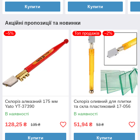
Купити
Купити
Акційні пропозиції та новинки
–5%
Топ продажів
–2%
Склоріз алмазний 175 мм
Склоріз оливний для плитки
Yato YT-37390
та скла пластиковий 17-056
В наявності
В наявності
128,25
51,94
₴
₴
135 ₴
53 ₴
Купити
Купити