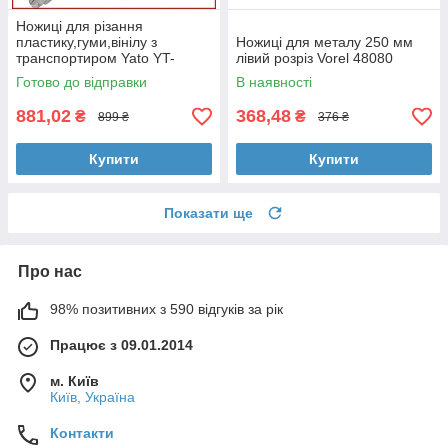
Ножиці для різання
пластику,гуми,вінілу з
Ножиці для металу 250 мм
транспортиром Yato YT-
лівий розріз Vorel 48080
18960
Готово до відправки
В наявності
881,02
368,48
₴
₴
899 ₴
376 ₴
Купити
Купити
Показати ще
Про нас
98% позитивних з 590 відгуків за рік
Працює з 09.01.2014
м. Київ
Київ, Україна
Контакти