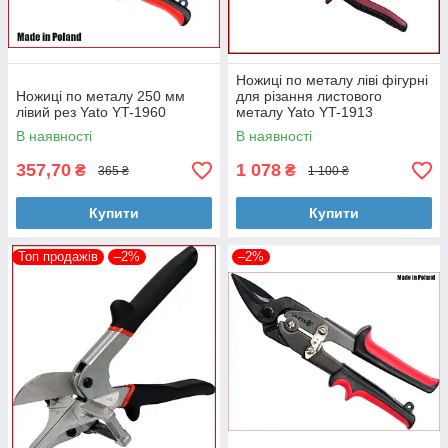
Ножиці по металу ліві фігурні
Ножиці по металу 250 мм
для різання листового
лівий рез Yato YT-1960
металу Yato YT-1913
В наявності
В наявності
357,70
1 078
₴
₴
365 ₴
1 100 ₴
Купити
Купити
Топ продажів
–2%
–2%