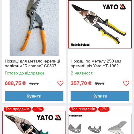
Ножиці для металочерепиці
Ножиці по металу 250 мм
пелікани "Richman" C0307
прямий різ Yato YT-1962
Готово до відправки
В наявності
688,75
357,70
₴
₴
725 ₴
365 ₴
Купити
Купити
Топ продажів
–2%
Топ продажів
–2%