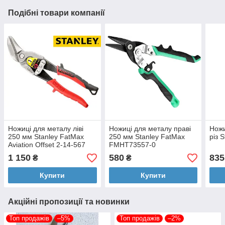
Подібні товари компанії
Ножиці для металу ліві
Ножиці для металу праві
Ножи
250 мм Stanley FatMax
250 мм Stanley FatMax
різ 
Aviation Offset 2-14-567
FMHT73557-0
1 150
580
835
₴
₴
Купити
Купити
Акційні пропозиції та новинки
Топ продажів
–5%
Топ продажів
–2%