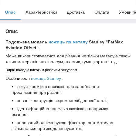
Опис
Характеристики
Доставка
Оплата
Умови п
Опис
Подовжена модель
ножиць по металу
Stanley "FatMax
Aviation Offset".
Може використовуватися для різання не тільки металу,а також
таких матеріалів як лінолеум,пластик, гума ,картон і т. д.
Виріб володіє високим робочим ресурсом.
Особливості
ножиць Stanley
:
-ріжучі кромки з насічкою для запобігання
прослизання при різанні;
-ковані конструкція з хром-молібденової сталі;
-ідентифікаційна панель з вказівкою напрямку
різання;
-керований однією рукою фіксатор, автоматично
звільняється при зведенні рукояток;