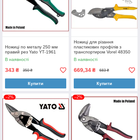
Ножиці для різання
Ножиці по металу 250 мм
пластикових профілів з
правий рез Yato YT-1961
транспортиром Vorel 48350
В наявності
В наявності
343
669,34
₴
₴
350 ₴
683 ₴
Купити
Купити
–2%
–2%