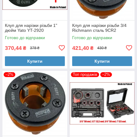
Клуп для нарізки різьби 1"
Клуп для нарізки різьби 3/4
дюйм Yato YT-2920
Richmann сталь 9CR2
Готово до відправки
Готово до відправки
370,44
421,40
₴
₴
378 ₴
430 ₴
Купити
Купити
–2%
Топ продажів
–2%