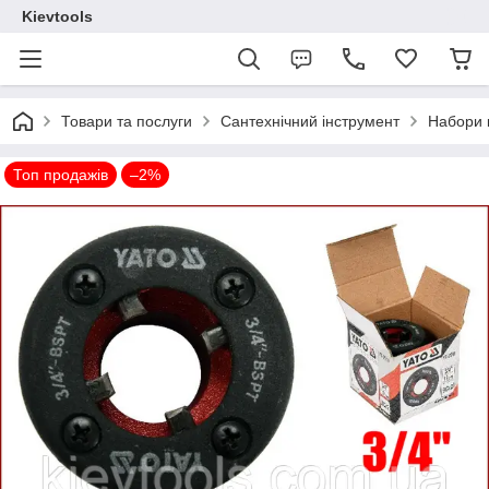
Kievtools
Товари та послуги
Сантехнічний інструмент
Набори к
Топ продажів
–2%