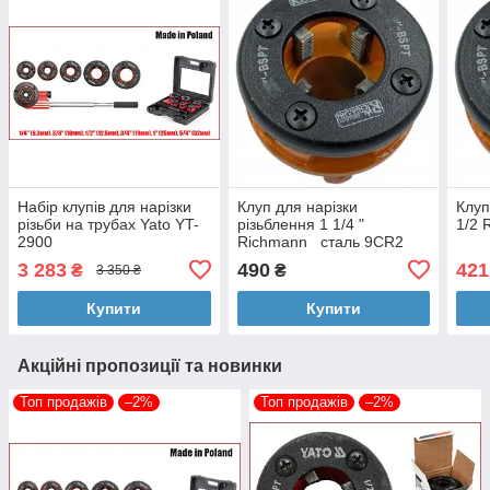
Набір клупів для нарізки
Клуп для нарізки
Клуп
різьби на трубах Yato YT-
різьблення 1 1/4 "
1/2 
2900
Richmann сталь 9CR2
3 283
490
421
₴
₴
3 350 ₴
Купити
Купити
Акційні пропозиції та новинки
Топ продажів
–2%
Топ продажів
–2%