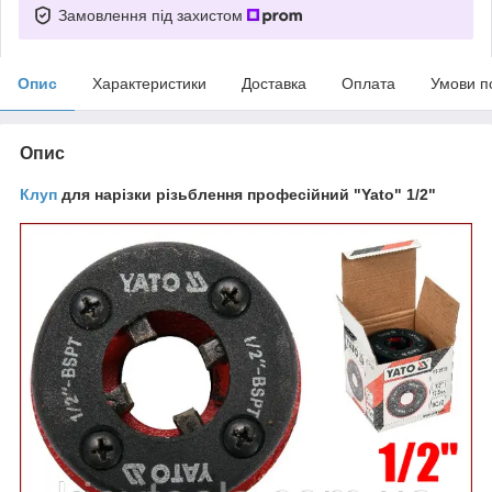
Замовлення під захистом
Опис
Характеристики
Доставка
Оплата
Умови п
Опис
Клуп
для нарізки різьблення професійний "Yato" 1/2"