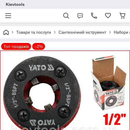
Kievtools
Товари та послуги
Сантехнічний інструмент
Набори к
Топ продажів
–2%