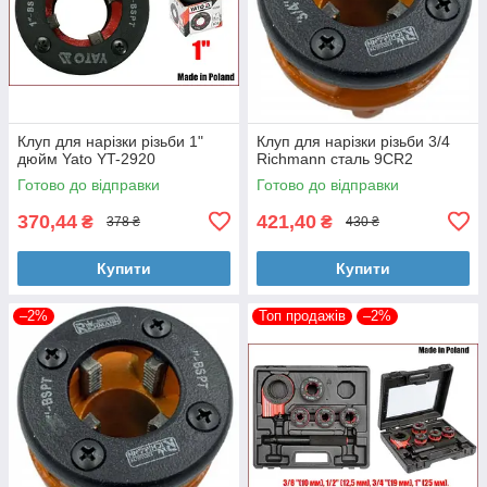
Клуп для нарізки різьби 1"
Клуп для нарізки різьби 3/4
дюйм Yato YT-2920
Richmann сталь 9CR2
Готово до відправки
Готово до відправки
370,44
421,40
₴
₴
378 ₴
430 ₴
Купити
Купити
–2%
Топ продажів
–2%