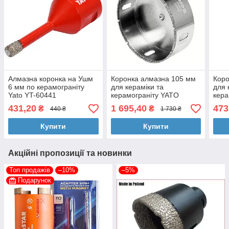
Алмазна коронка на Ушм
Коронка алмазна 105 мм
Коро
6 мм по керамограніту
для кераміки та
для 
Yato YT-60441
керамограніту YATO
кера
431,20
1 695,40
473
₴
₴
440 ₴
1 730 ₴
Купити
Купити
Акційні пропозиції та новинки
Топ продажів
–10%
–5%
Подарунок