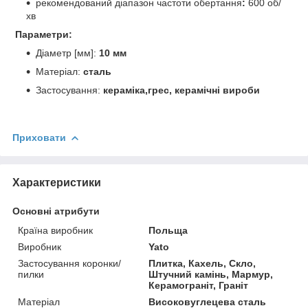
рекомендований
діапазон
частоти
обертання
:
600
об/
хв
Параметри:
Діаметр [мм]:
10 мм
Матеріал:
сталь
Застосування:
к
ераміка,грес, керамічні вироби
Приховати
Характеристики
Основні атрибути
Країна виробник
Польща
Виробник
Yato
Застосування коронки/
Плитка, Кахель, Скло,
пилки
Штучний камінь, Мармур,
Керамограніт, Граніт
Матеріал
Високовуглецева сталь