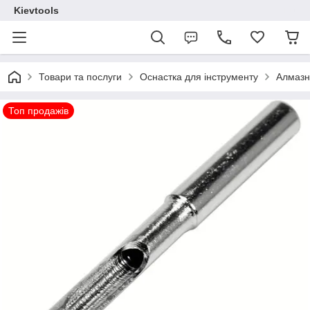
Kievtools
Товари та послуги
Оснастка для інструменту
Алмазні
Топ продажів