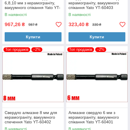
6,8,10 мм з керамограніту,
керамограніту, вакуумного
вакуумного спікання Yato YT-
спікання Yato YT-60403
60409
В наявності
В наявності
967,26
323,40
₴
₴
987 ₴
330 ₴
Купити
Купити
Топ продажів
–2%
Топ продажів
–2%
Свердло алмазне 8 мм для
Алмазне свердло 6 мм з
керамограніту, вакуумного
керамограніту, вакуумного
спечення Yato YT-60402
спікання Yato YT-60401
В наявності
В наявності