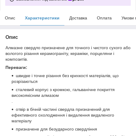
Опис
Характеристики
Доставка
Оплата
Умови 
Опис
Алмазне свердло призначене для
точного і чистого сухого або
вологого різання керамограніту, кераміки, порцеляни і
композитів.
Переваги:
швидке і точне різання без крихкості матеріалів, що
розрізаються
сталевий корпус з кромкою, гальванічне покриття
високоякісним алмазом
.
отвір в бічній частині свердла призначений для
ефективного охолодження і видалення видаленого
матеріалу
призначене
для
безударного
свердління