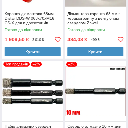
Коронка діамантова 68мм
Діамантова коронка 68 мм з
Distar DDS-W 068x70xM16
керамограніту з центуючим
CS-X для підрозетників
свердлом Zhwei
Готово до відправки
Готово до відправки
1 909,50
484,03
₴
₴
2 010 ₴
499 ₴
Купити
Купити
Топ продажів
–2%
–2%
Набір алмазних свердел
Свердло алмазне 10 мм для