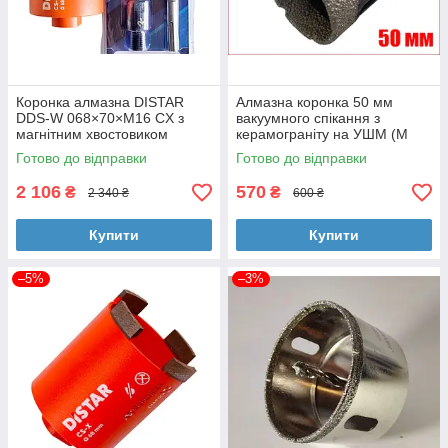
Коронка алмазна DISTAR
Алмазна коронка 50 мм
DDS-W 068×70×М16 CX з
вакуумного спікання з
магнітним хвостовиком
керамограніту на УШМ (М
комплект
14) Richmann
Готово до відправки
Готово до відправки
Industrial,Польща
2 106
570
₴
₴
2 340 ₴
600 ₴
Купити
Купити
–5%
–3%