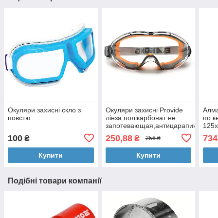
Окуляри захисні скло з
Окуляри захисні Provide
Алма
повстю
лінза полікарбонат не
по к
запотевающая,антицарапина
125x
ZO-0011
,Ric
100
250,88
734
₴
₴
256 ₴
Excl
Купити
Купити
Подібні товари компанії