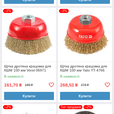
–2%
–2%
Щітка дротяна крацовка для
Щітка дротяна крацовка для
КШМ 100 мм Vorel 06971
КШМ 100 мм Yato YT-4766
В наявності
В наявності
161,70
268,52
₴
₴
165 ₴
274 ₴
Купити
Купити
–2%
Топ продажів
–2%