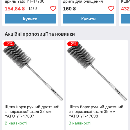
дриль Yato YT-47780
дриль для очищення
КШМ
металу та дерева
154,84
160
432
₴
₴
158 ₴
Купити
Купити
Акційні пропозиції та новинки
–2%
–2%
Щітка йорж ручний дротяний
Щітка йорж ручний дротяний
із неіржавкої сталі 32 мм
із неіржавкої сталі 38 мм
YATO YT-47697
YATO YT-47698
В наявності
В наявності