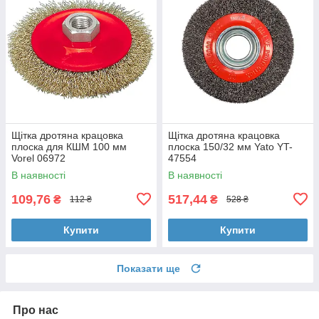
Щітка дротяна крацовка
Щітка дротяна крацовка
плоска для КШМ 100 мм
плоска 150/32 мм Yato YT-
Vorel 06972
47554
В наявності
В наявності
109,76
517,44
₴
₴
112 ₴
528 ₴
Купити
Купити
Показати ще
Про нас