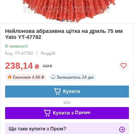
Нейлонова абразивна щітка на дриль 75 мм
Yato YT-47782
В наявності
Код: YT-47782
Роздріб
238,14
₴
243 ₴
Економія
4.86 ₴
Залишилось
24 дні
Купити
або
Купити з
Що таке купити з Пром?