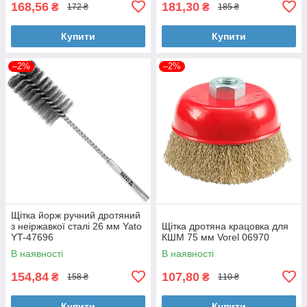
168,56
181,30
₴
₴
172 ₴
185 ₴
Купити
Купити
–2%
–2%
Щітка йорж ручний дротяний
з неіржавкої сталі 26 мм Yato
Щітка дротяна крацовка для
YT-47696
КШМ 75 мм Vorel 06970
В наявності
В наявності
154,84
107,80
₴
₴
158 ₴
110 ₴
Купити
Купити