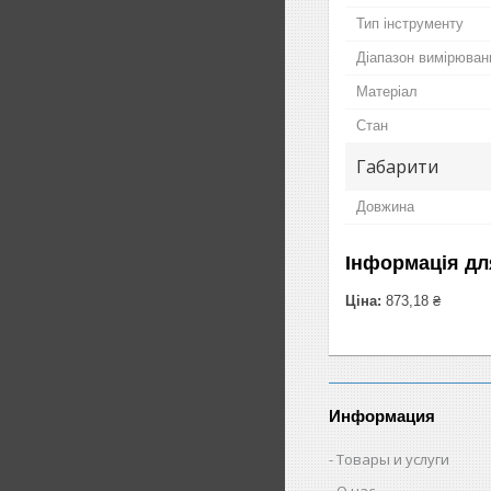
Тип інструменту
Діапазон вимірювань
Матеріал
Стан
Габарити
Довжина
Інформація дл
Ціна:
873,18 ₴
Информация
Товары и услуги
О нас