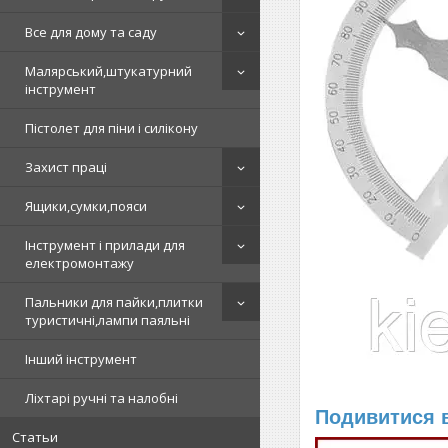
Все для дому та саду
Малярський,штукатурний
інструмент
Пістолет для піни і силікону
Захист праці
Ящики,сумки,пояси
Інструмент і прилади для
електромонтажу
Пальники для пайки,плитки
туристичні,лампи паяльні
Інший інструмент
Ліхтарі ручні та налобні
Подивитися в
Статьи