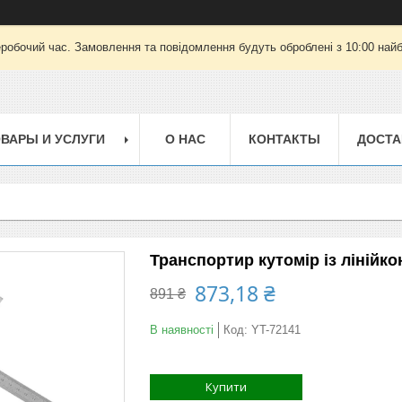
еробочий час. Замовлення та повідомлення будуть оброблені з 10:00 найб
ВАРЫ И УСЛУГИ
О НАС
КОНТАКТЫ
ДОСТА
Транспортир кутомір із лінійко
873,18 ₴
891 ₴
В наявності
Код:
YT-72141
Купити