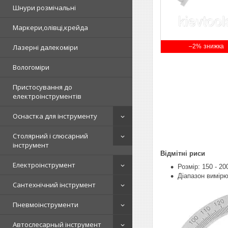
Шнури розмічальні
Маркери,олівці,крейда
–2%
Лазерні далекоміри
Вологоміри
Пристосування до
електроінструментів
Оснастка для інструменту
Столярний і слюсарний
інструмент
Відмітні риси
Електроінструмент
Розмір: 150 - 20
Діапазон вимірю
Сантехнічний інструмент
Пневмоінструменти
Автослесарный інструмент