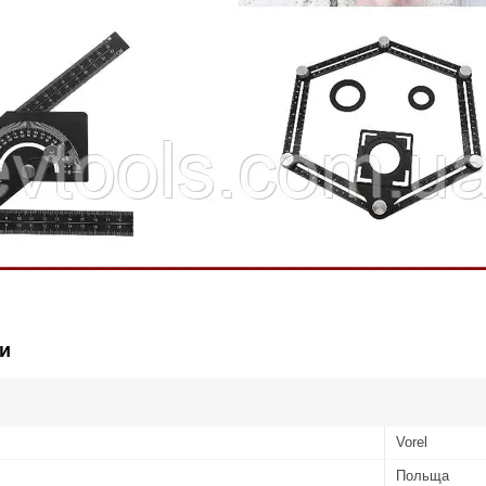
и
Vorel
Польща