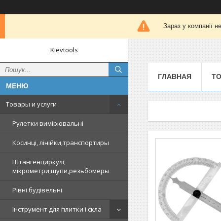
Зараз у компанії н
Kievtools
ГЛАВНАЯ
ТО
Товары и услуги
Рулетки вимірювальні
Косинці, лінійки,транспортиры
Штангенциркулі,
мікрометри,щупи,резьбомеры
Рівні будівельні
Інструмент для плитки і скла