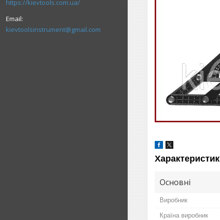
https://kievtools.com.ua/
kievtoolsinstrument@gmail.com
Характеристик
Основні
Виробник
Країна виробник