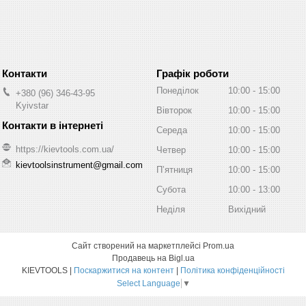
Графік роботи
Понеділок
10:00
15:00
+380 (96) 346-43-95
Kyivstar
Вівторок
10:00
15:00
Середа
10:00
15:00
https://kievtools.com.ua/
Четвер
10:00
15:00
kievtoolsinstrument@gmail.com
Пʼятниця
10:00
15:00
Субота
10:00
13:00
Неділя
Вихідний
Сайт створений на маркетплейсі
Prom.ua
Продавець на Bigl.ua
KIEVTOOLS |
Поскаржитися на контент
|
Політика конфіденційності
Select Language
▼