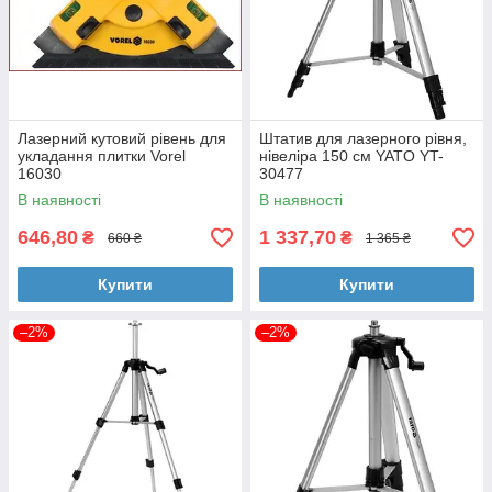
Лазерний кутовий рівень для
Штатив для лазерного рівня,
укладання плитки Vorel
нівеліра 150 см YATO YT-
16030
30477
В наявності
В наявності
646,80
1 337,70
₴
₴
660 ₴
1 365 ₴
Купити
Купити
–2%
–2%