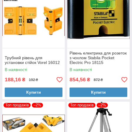
Рівень електрика для розеток
Трубний рівень для
з чохлом Stabila Pocket
установки стійок Vorel 16012
Electric Pro 18115
В наявності
В наявності
188,16
854,56
₴
₴
192 ₴
872 ₴
Купити
Купити
Топ продажів
–2%
Топ продажів
–2%