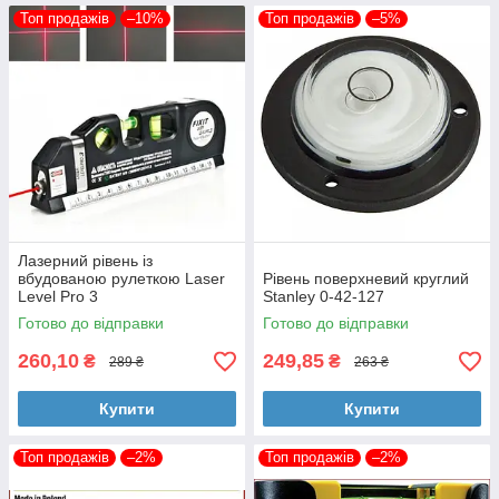
Топ продажів
–10%
Топ продажів
–5%
Лазерний рівень із
вбудованою рулеткою Laser
Рівень поверхневий круглий
Level Pro 3
Stanley 0-42-127
Готово до відправки
Готово до відправки
260,10
249,85
₴
₴
289 ₴
263 ₴
Купити
Купити
Топ продажів
–2%
Топ продажів
–2%