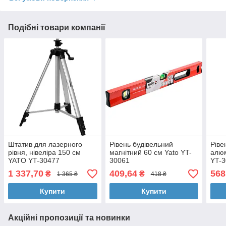
Подібні товари компанії
Штатив для лазерного
Рівень будівельний
Ріве
рівня, нівеліра 150 см
магнітний 60 см Yato YT-
алюм
YATO YT-30477
30061
YT-
1 337,70
409,64
568
₴
₴
1 365 ₴
418 ₴
Купити
Купити
Акційні пропозиції та новинки