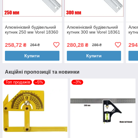
Алюмінієвий будівельний
Алюмінієвий будівельний
Алюм
кутник 250 мм Vorel 18360
кутник 300 мм Vorel 18361
кутн
258,72
280,28
294
₴
₴
264 ₴
286 ₴
Купити
Купити
Акційні пропозиції та новинки
Топ продажів
–5%
–3%