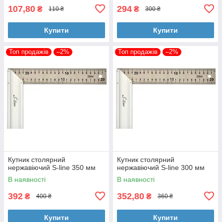
107,80
294
₴
₴
110 ₴
300 ₴
Купити
Купити
Топ продажів
–2%
Топ продажів
–2%
Кутник столярний
Кутник столярний
нержавіючий S-line 350 мм
нержавіючий S-line 300 мм
В наявності
В наявності
392
352,80
₴
₴
400 ₴
360 ₴
Купити
Купити