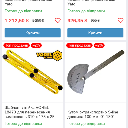
Yato
Yato
Готово до відправки
Готово до відправки
1 212,50
926,35
₴
₴
1 250 ₴
955 ₴
Купити
Купити
Топ продажів
–2%
Топ продажів
–2%
Шаблон -лінійка VOREL
18470 для перенесення
Кутомір-транспортир S-line
вимірювань 310 х 175 х 25
довжина 100 мм. 0°-180°
мм
Готово до відправки
Готово до відправки