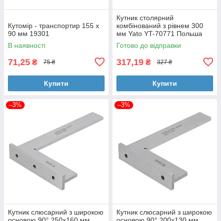
Кутник столярний
Кутомір - транспортир 155 х
комбінований з рівнем 300
90 мм 19301
мм Yato YT-70771 Польша
В наявності
Готово до відправки
71,25
317,19
₴
₴
75 ₴
327 ₴
Купити
Купити
–3%
–3%
Кутник слюсарний з широкою
Кутник слюсарний з широкою
основою 90°,250x160 мм
основою 90°,200x130 мм