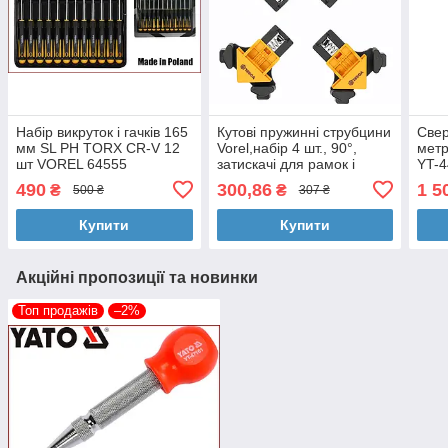
Набір викруток і гачків 165
Кутові пружинні струбцини
Све
мм SL PH TORX CR-V 12
Vorel,набір 4 шт., 90°,
метр
шт VOREL 64555
затискачі для рамок і
YT-
столярних робіт
490
300,86
1 5
₴
₴
500 ₴
307 ₴
Купити
Купити
Акційні пропозиції та новинки
Топ продажів
–2%