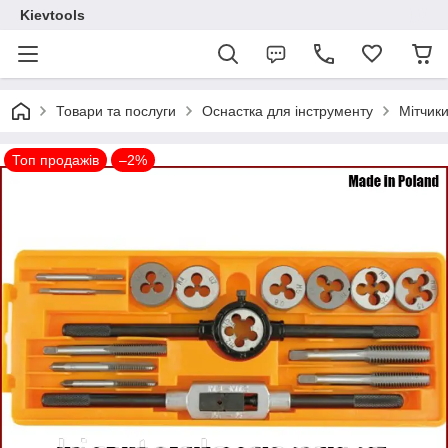
Kievtools
Товари та послуги
Оснастка для інструменту
Мітчик
Топ продажів
–2%