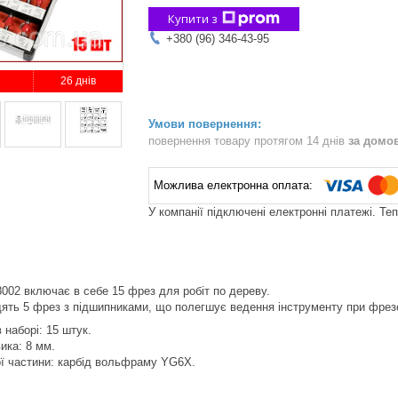
Купити з
+380 (96) 346-43-95
26 днів
повернення товару протягом 14 днів
за домо
У компанії підключені електронні платежі. Те
8002 включає в себе 15 фрез для робіт по дереву.
дять 5 фрез з підшипниками, що полегшує ведення інструменту при фрез
 наборі: 15 штук.
ика: 8 мм.
ої частини: карбід вольфраму YG6X.