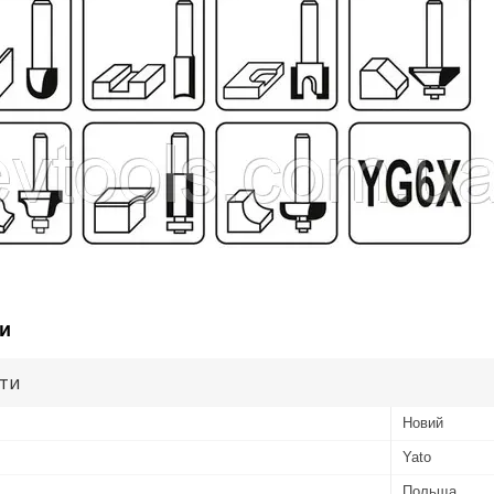
и
ути
Новий
Yato
Польща