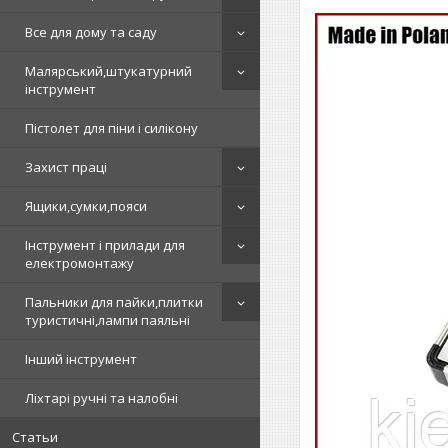
Все для дому та саду
Малярський,штукатурний
інструмент
Пістолет для піни і силікону
Захист праці
Ящики,сумки,пояси
Інструмент і прилади для
електромонтажу
Пальники для пайки,плитки
туристичні,лампи паяльні
Інший інструмент
Ліхтарі ручні та налобні
Статьи