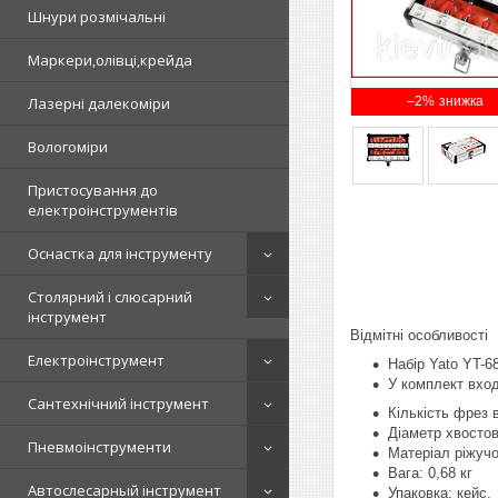
Шнури розмічальні
Маркери,олівці,крейда
–2%
Лазерні далекоміри
Вологоміри
Пристосування до
електроінструментів
Оснастка для інструменту
Столярний і слюсарний
інструмент
Відмітні особливості
Електроінструмент
Набір Yato YT-6
У комплект вхо
Сантехнічний інструмент
Кількість фрез в
Діаметр хвостов
Пневмоінструменти
Матеріал ріжуч
Вага: 0,68 кг
Автослесарный інструмент
Упаковка: кейс.