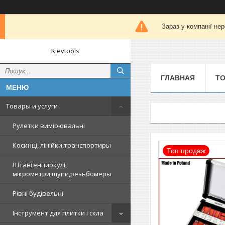
Зараз у компанії не
Kievtools
ГЛАВНАЯ
ТО
Товары и услуги
Рулетки вимірювальні
Косинці, лінійки,транспортиры
Топ продаж
Штангенциркулі,
мікрометри,щупи,резьбомеры
Рівні будівельні
Інструмент для плитки і скла