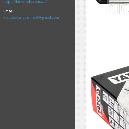
https://kievtools.com.ua/
kievtoolsinstrument@gmail.com