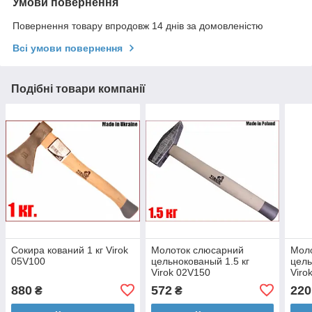
Умови повернення
Повернення товару впродовж 14 днів за домовленістю
Всі умови повернення
Подібні товари компанії
Сокира кований 1 кг Virok
Молоток слюсарний
Мол
05V100
цельнокованый 1.5 кг
цель
Virok 02V150
Viro
880
572
220
₴
₴