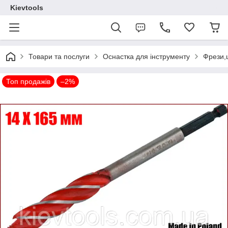
Kievtools
Товари та послуги
Оснастка для інструменту
Фрези,
Топ продажів
–2%