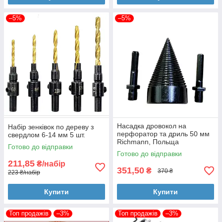
–5%
–5%
Насадка дровокол на
Набір зенківок по дереву з
перфоратор та дриль 50 мм
свердлом 6-14 мм 5 шт.
Richmann, Польща
Готово до відправки
Готово до відправки
211,85
₴/набір
351,50
₴
370 ₴
223 ₴/набір
Купити
Купити
Топ продажів
–3%
Топ продажів
–3%