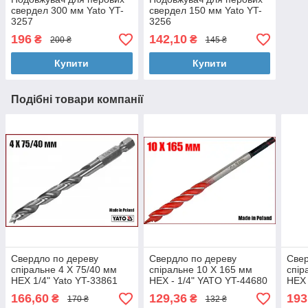
свердел 300 мм Yato YT-
свердел 150 мм Yato YT-
3257
3256
196
142,10
₴
₴
200 ₴
145 ₴
Купити
Купити
Подібні товари компанії
Свердло по дереву
Свердло по дереву
Свер
спіральне 4 X 75/40 мм
спіральне 10 X 165 мм
спір
HEX 1/4" Yato YT-33861
HEX - 1/4" YATO YT-44680
HEX 
166,60
129,36
193
₴
₴
170 ₴
132 ₴