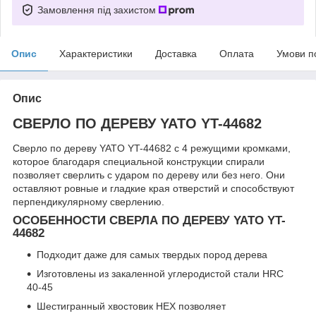
Замовлення під захистом
Опис
Характеристики
Доставка
Оплата
Умови п
Опис
СВЕРЛО ПО ДЕРЕВУ YATO YT-44682
Сверло по дереву YATO YT-44682 с 4 режущими кромками,
которое благодаря специальной конструкции спирали
позволяет сверлить с ударом по дереву или без него. Они
оставляют ровные и гладкие края отверстий и способствуют
перпендикулярному сверлению.
ОСОБЕННОСТИ СВЕРЛА ПО ДЕРЕВУ YATO YT-
44682
Подходит даже для самых твердых пород дерева
Изготовлены из закаленной углеродистой стали HRC
40-45
Шестигранный хвостовик HEX позволяет