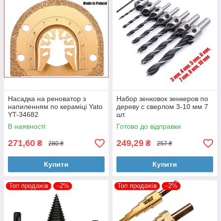
Насадка на реноватор з
Набор зенковок зенкеров по
напиленням по кераміці Yato
дереву с сверлом 3-10 мм 7
YT-34682
шт.
В наявності
Готово до відправки
271,60
249,29
₴
₴
280 ₴
257 ₴
Купити
Купити
Топ продажів
–2%
Топ продажів
–2%