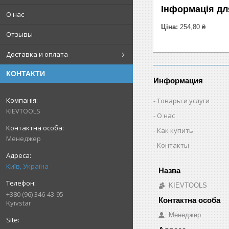
Інформація дл
О нас
Ціна:
254,80 ₴
Отзывы
Доставка и оплата
КОНТАКТИ
Информация
Товары и услуги
KIEVTOOLS
О нас
Как купить
Менеджер
Контакты
Київ, Україна
KIEVTOOLS
+380 (96) 346-43-95
Kyivstar
Менеджер