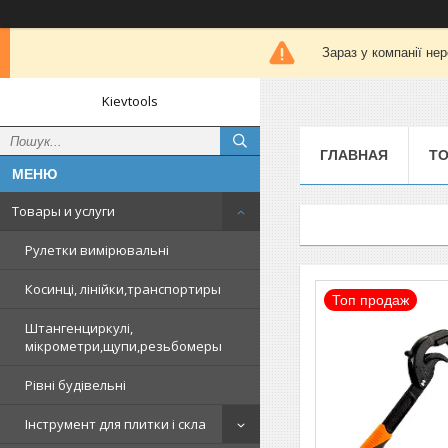
Зараз у компанії не
Kievtools
ГЛАВНАЯ
ТО
Товары и услуги
Рулетки вимірювальні
Косинці, лінійки,транспортиры
Топ продаж
Штангенциркулі,
мікрометри,щупи,резьбомеры
Рівні будівельні
Інструмент для плитки і скла