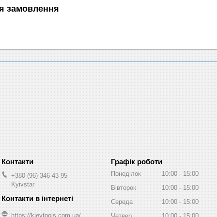
я замовлення
Графік роботи
Понеділок
10:00
15:00
+380 (96) 346-43-95
Kyivstar
Вівторок
10:00
15:00
Середа
10:00
15:00
https://kievtools.com.ua/
Четвер
10:00
15:00