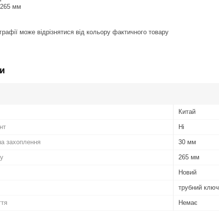
 265 мм
графії може відрізнятися від кольору фактичного товару
и
Китай
нт
Ні
а захоплення
30 мм
ту
265 мм
Новий
трубний ключ
ття
Немає