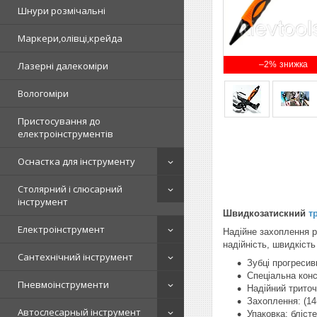
Шнури розмічальні
Маркери,олівці,крейда
–2%
Лазерні далекоміри
Вологоміри
Пристосування до
електроінструментів
Оснастка для інструменту
Столярний і слюсарний
інструмент
Швидкозатискний
т
Електроінструмент
Надійне захоплення рі
надійність, швидкість
Сантехнічний інструмент
Зубці прогреси
Спеціальна конс
Пневмоінструменти
Надійний триточ
Захоплення: (14
Автослесарный інструмент
Упаковка: бліст