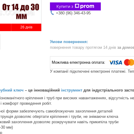
Купити з
+380 (96) 346-43-95
26 днів
повернення товару протягом 14 днів
за домо
У компанії підключені електронні платежі. Те
рубний ключ
– це інноваційний
інструмент
для індустріального заст
зноманітного кріплення і труб при високих навантаженнях, відсутність не
 і комфорт проведення робіт.
вної форми забезпечують самоблокуючих захоплення деталей
трукція дозволяє обертати кріплення і труби, не знімаючи ключа
ковий захоплення дозволяє розкручувати навіть прикипіла труби
-30 мм)
ер