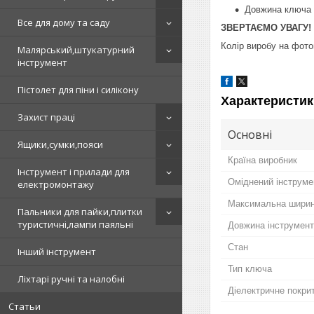
Довжина ключа
Все для дому та саду
ЗВЕРТАЄМО УВАГУ!
Колір виробу на фото
Малярський,штукатурний
інструмент
Пістолет для піни і силікону
Характеристик
Захист праці
Основні
Ящики,сумки,пояси
Країна виробник
Інструмент і прилади для
Оміднений інструме
електромонтажу
Максимальна ширин
Пальники для пайки,плитки
туристичні,лампи паяльні
Довжина інструмен
Стан
Інший інструмент
Тип ключа
Ліхтарі ручні та налобні
Діелектричне покри
Статьи